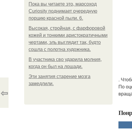
Пока вы читаете это, марсоход
Curiosity поднимает очередную
порцию красной пыли. 6.
Высокая, стройная, с фарфоровой
кожей и тонкими аристократичными
чертами, эль выглядит так, будто
сошла с полотна художника.
В участника сво ударила молния,
когда он был на лошади.
Эти занятия старение мозга
. Что
замедлили.
По оц
⇦
враща
Понр