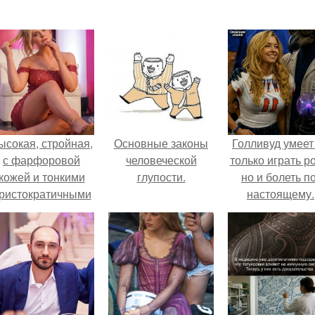
ысокая, стройная,
Основные законы
Голливуд умеет
с фарфоровой
человеческой
только играть р
кожей и тонкими
глупости.
но и болеть по
ристократичными
настоящему.
чертами, эль
ыглядит так, будто
сошла с полотна
художника.