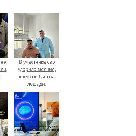
 не
В участника сво
оли,
ударила молния,
-
когда он был на
лошади.