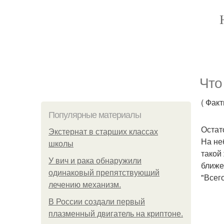
Что
( Фак
Популярные материалы
Остат
Экстернат в старших классах
На не
школы
такой
У вич и рака обнаружили
ближе
одинаковый препятствующий
"Всег
лечению механизм.
В России создали первый
плазменный двигатель на криптоне.