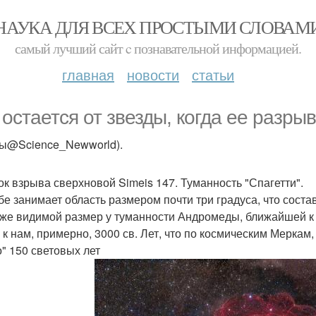
НАУКА ДЛЯ ВСЕХ ПРОСТЫМИ СЛОВАМ
самый лучший сайт c познавательной информацией.
главная
новости
статьи
 остается от звезды, когда ее разрыв
ты@Science_Newworld).
ок взрыва сверхновой Simeis 147. Туманность "Спагетти".
бе занимает область размером почти три градуса, что сост
 же видимой размер у туманности Андромеды, ближайшей к на
 к нам, примерно, 3000 св. Лет, что по космическим Меркам
о" 150 световых лет