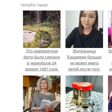
Читайте также
Это невероятное
Жительница
В
фото было сделано
Башкирии больше
в чернобыле 24
не может иметь
апреля 1997 года.
детей после того,
а
как медики сделали
ей аборт на шестом
в
месяце
беременности и
оставили в матке
плаценту.