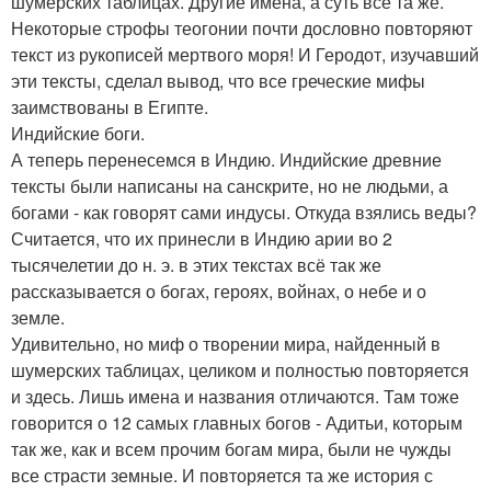
шумерских таблицах. Другие имена, а суть всё та же.
Некоторые строфы теогонии почти дословно повторяют
текст из рукописей мертвого моря! И Геродот, изучавший
эти тексты, сделал вывод, что все греческие мифы
заимствованы в Египте.
Индийские боги.
А теперь перенесемся в Индию. Индийские древние
тексты были написаны на санскрите, но не людьми, а
богами - как говорят сами индусы. Откуда взялись веды?
Считается, что их принесли в Индию арии во 2
тысячелетии до н. э. в этих текстах всё так же
рассказывается о богах, героях, войнах, о небе и о
земле.
Удивительно, но миф о творении мира, найденный в
шумерских таблицах, целиком и полностью повторяется
и здесь. Лишь имена и названия отличаются. Там тоже
говорится о 12 самых главных богов - Адитьи, которым
так же, как и всем прочим богам мира, были не чужды
все страсти земные. И повторяется та же история с