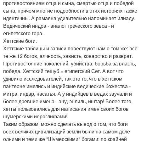
противостоянием отца и сына, смертью отца и победой
сына, причем многие подробности в этих историях также
идентичны. А рамаяна удивительно напоминает илиаду.
Ведический индра - аналог греческого зевса - и
египетского гора.
Хеттские боги.
Хеттские таблицы и записи повествуют нам о том же: всё
те же 12 богов, алчность, зависть, коварство и разврат.
Противостояние поколений, убийства, борьба за власть,
победа. Хеттский тешуб = египетский Сет. А вот что
удивило исследователей, так это то, что в хеттском
пантеоне имелись и индийские ведические божества -
митра, индар, насатья. А у индийцев в ведах звучали и
более древние имена - ану, энлиль, иштар! Более того,
хетты пользовались для написания имен своих богов
шумерскими иероглифами!
Таким образом, можно сделать вывод о том, что боги
всех великих цивилизаций земли были на самом деле
одними и теми же "Шумерскими" богами: по крайней