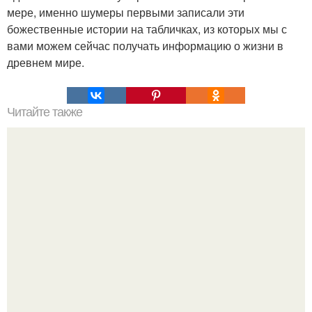
мере, именно шумеры первыми записали эти
божественные истории на табличках, из которых мы с
вами можем сейчас получать информацию о жизни в
древнем мире.
Читайте также
У Гитлера * был недоразвитый пенис, к такому выводу
пришли учёные расшифровав его днк.