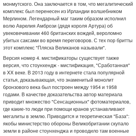
монмутского. Она заключается в том, что мегалитический
комплекс был перенесен из Ирландии волшебником
Мерлином. Легендарный маг таким образом исполнил
волю Аврелия Амбрози (дядя короля Артура) об
увековечивании 460 британских вождей, вероломно
убитых саксами во время переговоров. С тех пор бритты
этот комплекс "Пляска Великанов называли".
Версия номер 4. мистификаторы существует также
версия, что стоунхендж - мистификация, "Сработанная"
в XX веке. В 2013 году в интернете стала популярной
статья, доказывающая, что знаменитый монолит
бронзового века был построен между 1954 и 1958
годами. В качестве доказательства автор материала
приводит множество "Сенсационных" фотоматериалов,
где какие-то люди при помощи кранов устанавливают
мегалиты в землю. Приводится и теоретическая "База":
якобы министерство обороны Великобритании скупало
земли в районе стоунхенджа и проводило там военные