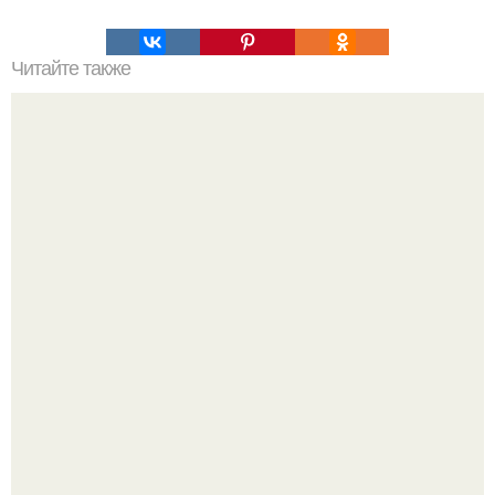
Читайте также
Тайны мира магов.
Амазонка оказалась намного древнее чем считалось.