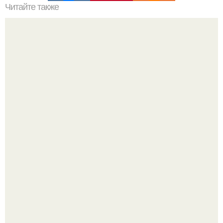
Читайте также
7 вещей, которые стоит держать в секрете.
Машина сбила людей на пешеходном переходе в Омске,
пострадали 8 человек.