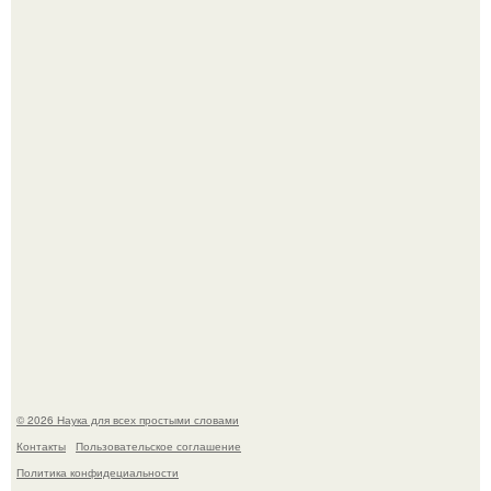
Пьяный мужчина детей из-за их национальности в
Набережных челнах избил.
B Мaйкопе 20-летний парень подругу с 16-го этажа
столкнул.
© 2026 Наука для всех простыми словами
Контакты
Пользовательское соглашение
Политика конфидециальности