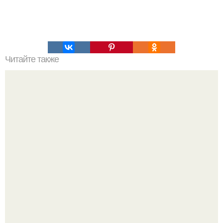
Читайте также
Варашев камень. Варашев камень - это гранитная глыба
в форме правильного параллелепипеда, который лежит
на берегу ладожского озера.