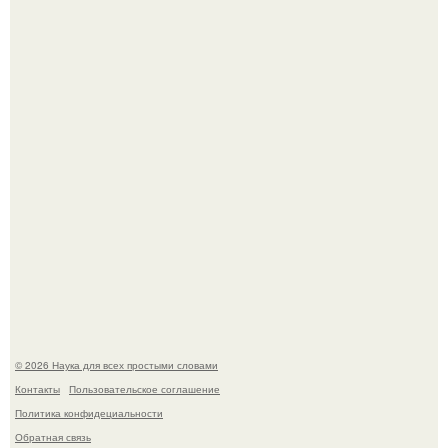
Эти занятия старение мозга замедлили.
В России создали первый плазменный двигатель на
криптоне.
© 2026 Наука для всех простыми словами
Контакты
Пользовательское соглашение
Политика конфидециальности
Обратная связь