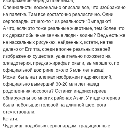
изображение череды пленников) ".
Специалисты досконально описали все, что изображено
на палетке. Там все достаточно реалистично. Одни
серпопарды отчего-то " из реальности"Выпадают!
А что, если это тоже реальные животные, тем более что
их держат обычные земные люди - воины? Ведь есть же
на наскальных рисунках, найденных, кстати, не так
далеко от Египта, среди вполне реальных зверей
изображения существа, удивительно похожего на
элладотерия, предка жирафа и окапи, вымершего, по
официальной доктрине, около 5 млн лет назад!
Может быть на палетках изображен индрикотерий,
официально вымерший 30-20 млн лет назад
родственник носорога? Останки индрикотериев
обнаружены во многих районах Азии. У индикотериев
была небольшая головой на длинной шее, рога
отсутствовали.
Кстати.
Чудовищ, подобных серпопардам, традиционные