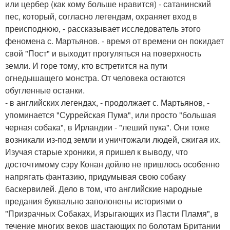
или цербер (как кому больше нравится) - сатанинский
пес, который, согласно легендам, охраняет вход в
преисподнюю, - рассказывает исследователь этого
феномена с. Мартьянов. - время от времени он покидает
свой "Пост" и выходит прогуляться на поверхность
земли. И горе тому, кто встретится на пути
огнедышащего монстра. От человека остаются
обугленные останки.
- в английских легендах, - продолжает с. Мартьянов, -
упоминается "Суррейская Пума", или просто "большая
черная собака", в Ирландии - "леший пука". Они тоже
возникали из-под земли и уничтожали людей, сжигая их.
Изучая старые хроники, я пришел к выводу, что
досточтимому сэру Конан дойлю не пришлось особенно
напрягать фантазию, придумывая свою собаку
баскервилей. Дело в том, что английские народные
предания буквально заполонены историями о
"Призрачных Собаках, Изрыгающих из Пасти Пламя", в
течение многих веков шастающих по болотам Британии