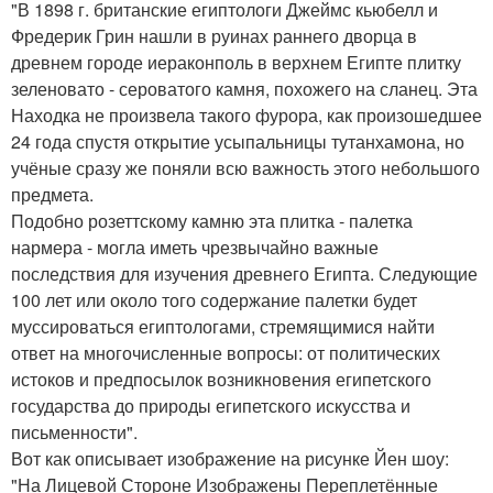
"В 1898 г. британские египтологи Джеймс кьюбелл и
Фредерик Грин нашли в руинах раннего дворца в
древнем городе иераконполь в верхнем Египте плитку
зеленовато - сероватого камня, похожего на сланец. Эта
Находка не произвела такого фурора, как произошедшее
24 года спустя открытие усыпальницы тутанхамона, но
учёные сразу же поняли всю важность этого небольшого
предмета.
Подобно розеттскому камню эта плитка - палетка
нармера - могла иметь чрезвычайно важные
последствия для изучения древнего Египта. Следующие
100 лет или около того содержание палетки будет
муссироваться египтологами, стремящимися найти
ответ на многочисленные вопросы: от политических
истоков и предпосылок возникновения египетского
государства до природы египетского искусства и
письменности".
Вот как описывает изображение на рисунке Йен шоу:
"На Лицевой Стороне Изображены Переплетённые