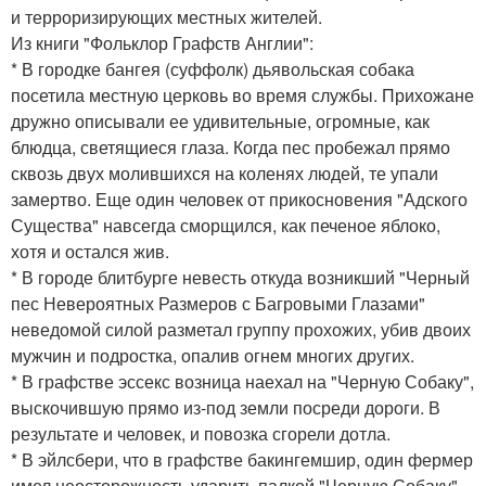
и терроризирующих местных жителей.
Из книги "Фольклор Графств Англии":
* В городке бангея (суффолк) дьявольская собака
посетила местную церковь во время службы. Прихожане
дружно описывали ее удивительные, огромные, как
блюдца, светящиеся глаза. Когда пес пробежал прямо
сквозь двух молившихся на коленях людей, те упали
замертво. Еще один человек от прикосновения "Адского
Существа" навсегда сморщился, как печеное яблоко,
хотя и остался жив.
* В городе блитбурге невесть откуда возникший "Черный
пес Невероятных Размеров с Багровыми Глазами"
неведомой силой разметал группу прохожих, убив двоих
мужчин и подростка, опалив огнем многих других.
* В графстве эссекс возница наехал на "Черную Собаку",
выскочившую прямо из-под земли посреди дороги. В
результате и человек, и повозка сгорели дотла.
* В эйлсбери, что в графстве бакингемшир, один фермер
имел неосторожность ударить палкой "Черную Собаку"