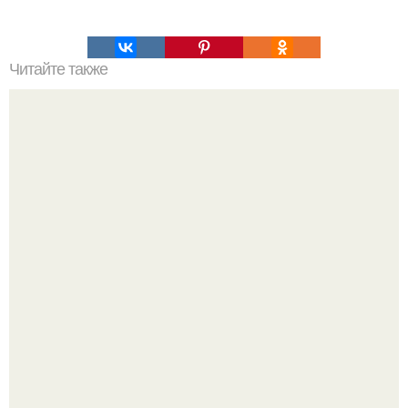
Читайте также
Симметричность линий: этот профиль в Instagram -
настоящий рай для перфекционистов.