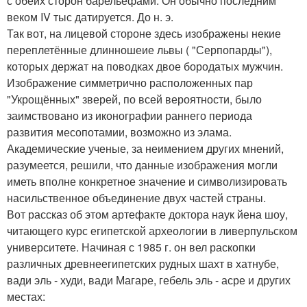
с обеих сторон барельефами. Он обычно последним
веком IV тыс датируется. До н. э.
Так вот, на лицевой стороне здесь изображены некие
переплетённые длинношеие львы ( "Серпопарды"),
которых держат на поводках двое бородатых мужчин.
Изображение симметрично расположенных пар
"Укрощённых" зверей, по всей вероятности, было
заимствовано из иконографии раннего периода
развития месопотамии, возможно из элама.
Академические ученые, за неимением других мнений,
разумеется, решили, что данные изображения могли
иметь вполне конкретное значение и символизировать
насильственное объединение двух частей страны.
Вот рассказ об этом артефакте доктора наук йена шоу,
читающего курс египетской археологии в ливерпульском
университете. Начиная с 1985 г. он вел раскопки
различных древнеегипетских рудных шахт в хатнубе,
вади эль - худи, вади Магаре, гебель эль - асре и других
местах: