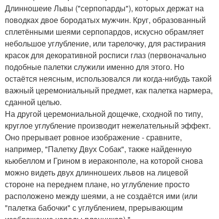
Длинношеие Львы ("серпопарды"), которых держат на
поводках двое бородатых мужчин. Круг, образованный
сплетёнными шеями серпопардов, искусно обрамляет
небольшое углубление, или тарелочку, для растирания
красок для декоративной росписи глаз (первоначально
подобные палетки служили именно для этого. Но
остаётся неясным, использовался ли когда-нибудь такой
важный церемониальный предмет, как палетка нармера,
сданной целью.
На другой церемониальной дощечке, сходной по типу,
круглое углубление производит нежелательный эффект.
Оно прерывает ровное изображение - сравните,
например, "Палетку Двух Собак", также найденную
кьюбеллом и Грином в иераконполе, на которой снова
можно видеть двух длинношеих львов на лицевой
стороне на переднем плане, но углубление просто
расположено между шеями, а не создаётся ими (или
"палетка бабочки" с углублением, прерывающим