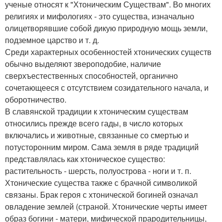
ученые относят к "Хтоническим Существам". Во многих
религиях и мифологиях - это существа, изначально
олицетворявшие собой дикую природную мощь земли,
подземное царство и т. д.
Среди характерных особенностей хтонических существ
обычно выделяют звероподобие, наличие
сверхъестественных способностей, органично
сочетающееся с отсутствием созидательного начала, и
оборотничество.
В славянской традиции к хтоническим существам
относились прежде всего гады, в число которых
включались и животные, связанные со смертью и
потусторонним миром. Сама земля в ряде традиций
представлялась как хтоническое существо:
растительность - шерсть, полуострова - ноги и т. п.
Хтонические существа также с брачной символикой
связаны. Брак героя с хтонической богиней означал
овладение землей (страной. Хтонические черты имеет
образ богини - матери, мифической прародительницы,