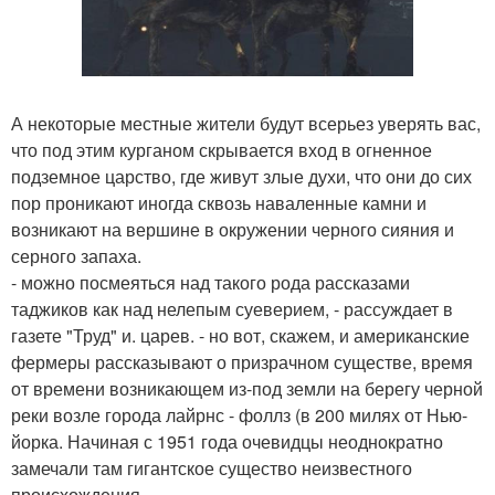
А некоторые местные жители будут всерьез уверять вас,
что под этим курганом скрывается вход в огненное
подземное царство, где живут злые духи, что они до сих
пор проникают иногда сквозь наваленные камни и
возникают на вершине в окружении черного сияния и
серного запаха.
- можно посмеяться над такого рода рассказами
таджиков как над нелепым суеверием, - рассуждает в
газете "Труд" и. царев. - но вот, скажем, и американские
фермеры рассказывают о призрачном существе, время
от времени возникающем из-под земли на берегу черной
реки возле города лайрнс - фоллз (в 200 милях от Нью-
йорка. Начиная с 1951 года очевидцы неоднократно
замечали там гигантское существо неизвестного
происхождения.