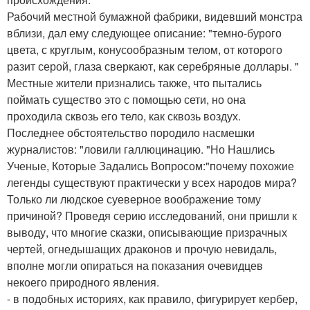
Рабочий местной бумажной фабрики, видевший монстра
вблизи, дал ему следующее описание: "темно-бурого
цвета, с круглым, конусообразным телом, от которого
разит серой, глаза сверкают, как серебряные доллары. "
Местные жители признались также, что пытались
поймать существо это с помощью сети, но она
проходила сквозь его тело, как сквозь воздух.
Последнее обстоятельство породило насмешки
журналистов: "ловили галлюцинацию. "Но Нашлись
Ученые, Которые Задались Вопросом:"почему похожие
легенды существуют практически у всех народов мира?
Только ли людское суеверное воображение тому
причиной? Проведя серию исследований, они пришли к
выводу, что многие сказки, описывающие призрачных
чертей, огнедышащих драконов и прочую невидаль,
вполне могли опираться на показания очевидцев
некоего природного явления.
- в подобных историях, как правило, фигурирует кербер,