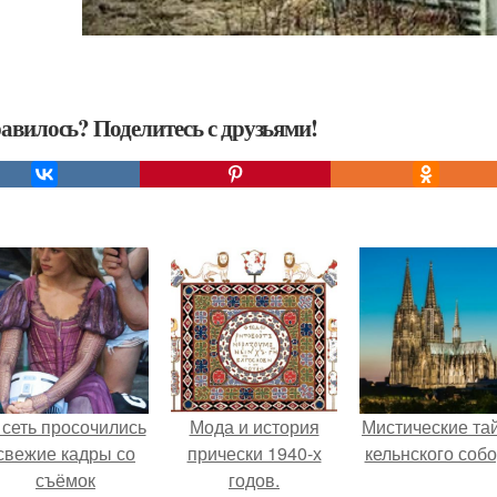
авилось? Поделитесь с друзьями!
 сеть просочились
Мода и история
Мистические та
свежие кадры со
прически 1940-х
кельнского собо
съёмок
годов.