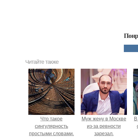
Понр
Читайте также
Что такое
Mуж жену в Москве
В
сингулярность
из-за ревности
простыми словами.
зарезал.