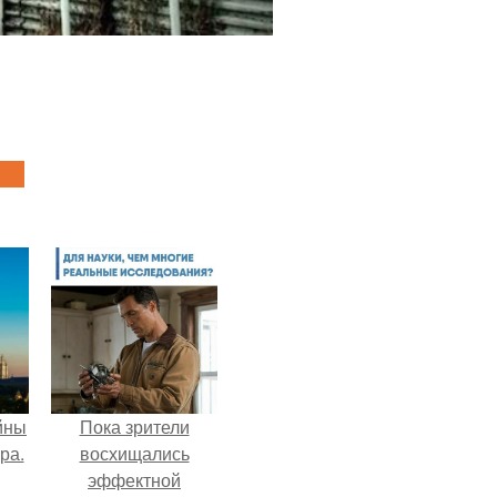
йны
Пока зрители
ра.
восхищались
эффектной