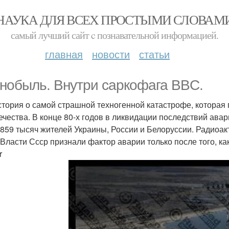
НАУКА ДЛЯ ВСЕХ ПРОСТЫМИ СЛОВАМ
самый лучший сайт c познавательной информацией.
главная
новости
статьи
нобыль. Внутри саркофага BBC.
стория о самой страшной техногенной катастрофе, которая
ечества. В конце 80-х годов в ликвидации последствий ав
 859 тысяч жителей Украины, России и Белоруссии. Радиоа
 Власти Ссср признали фактор аварии только после того, ка
r