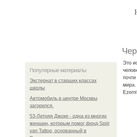
Чер
Это и
челов
Популярные материалы
почти
Экстернат в старших классах
мира.
школы
Ezomi
Автомобиль в центре Москвы
загорелся.
53-Летняя Джоке - одна из многих
женщин, которым помог фонд Spijt
van Tattoo, основанный в