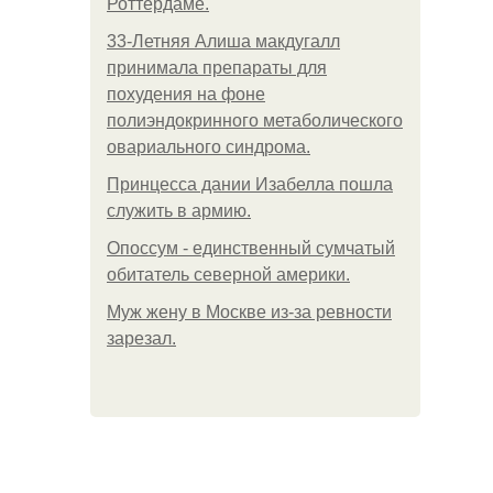
Роттердаме.
33-Летняя Алиша макдугалл
принимала препараты для
похудения на фоне
полиэндокринного метаболического
овариального синдрома.
Принцесса дании Изабелла пошла
служить в армию.
Опоссум - единственный сумчатый
обитатель северной америки.
Mуж жену в Москве из-за ревности
зарезал.