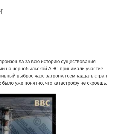
И
 произошла за всю историю существования
арии на чернобыльской АЭС принимали участие
ктивный выброс чаэс затронул семнадцать стран
к было уже понятно, что катастрофу не скроешь.