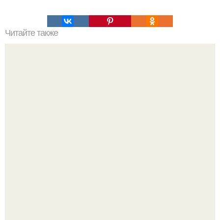
Читайте также
Это невероятное фото было сделано в чернобыле 24
апреля 1997 года.