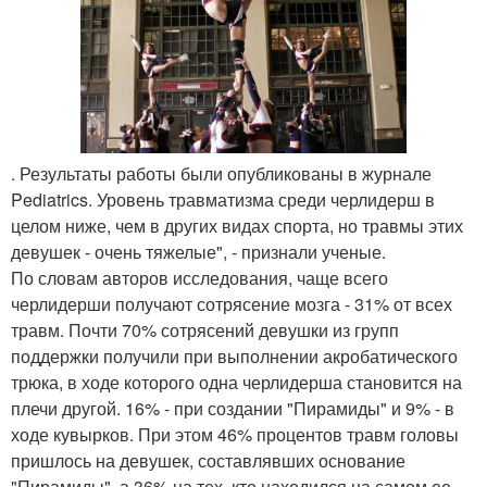
. Результаты работы были опубликованы в журнале
Pediatrics. Уровень травматизма среди черлидерш в
целом ниже, чем в других видах спорта, но травмы этих
девушек - очень тяжелые", - признали ученые.
По словам авторов исследования, чаще всего
черлидерши получают сотрясение мозга - 31% от всех
травм. Почти 70% сотрясений девушки из групп
поддержки получили при выполнении акробатического
трюка, в ходе которого одна черлидерша становится на
плечи другой. 16% - при создании "Пирамиды" и 9% - в
ходе кувырков. При этом 46% процентов травм головы
пришлось на девушек, составлявших основание
"Пирамиды", а 36% на тех, кто находился на самом ее