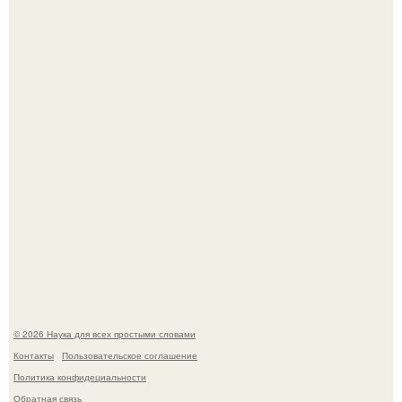
Ей было всего 22 года.
Телескоп "Эйнштейн" заснял гибель звезды в 500 млн
световых лет от земли.
© 2026 Наука для всех простыми словами
Контакты
Пользовательское соглашение
Политика конфидециальности
Обратная связь