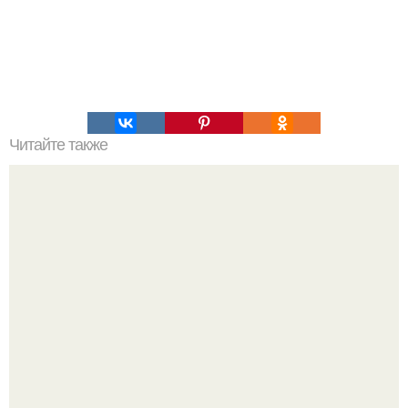
Читайте также
Полярная звезда, как найти на небе. Полярная звезда:
10 фактов о самой известной звезде ночного неба.