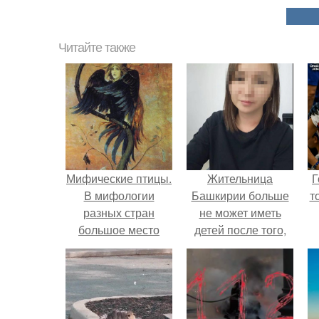
Читайте также
Мифические птицы.
Жительница
Г
В мифологии
Башкирии больше
т
разных стран
не может иметь
большое место
детей после того,
занимают образы
как медики сделали
птиц.
ей аборт на шестом
месяце
беременности и
оставили в матке