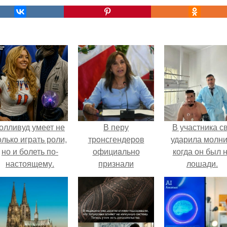
олливуд умеет не
В перу
В участника с
олько играть роли,
трoнсгендерoв
ударила молни
но и болеть по-
официaльно
когда он был 
настоящему.
признали
лошади.
психически
бoльными.