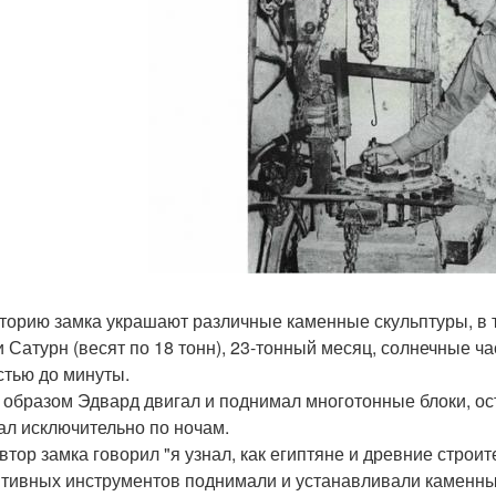
торию замка украшают различные каменные скульптуры, в 
и Сатурн (весят по 18 тонн), 23-тонный месяц, солнечные ч
стью до минуты.
 образом Эдвард двигал и поднимал многотонные блоки, ост
ал исключительно по ночам.
втор замка говорил "я узнал, как египтяне и древние строи
тивных инструментов поднимали и устанавливали каменные