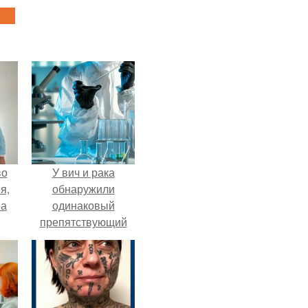
во
У вич и рака
я,
обнаружили
на
одинаковый
препятствующий
лечению механизм.