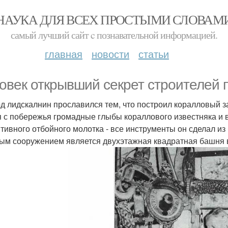
НАУКА ДЛЯ ВСЕХ ПРОСТЫМИ СЛОВАМ
самый лучший сайт c познавательной информацией.
главная
новости
статьи
овек открывший секрет строителей 
д лидскалнин прославился тем, что построил коралловый зам
я с побережья громадные глыбы кораллового известняка и в
тивного отбойного молотка - все инструменты он сделал и
ым сооружением является двухэтажная квадратная башня 