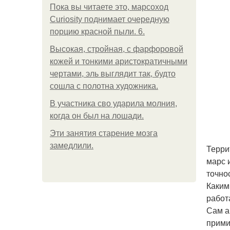
Пока вы читаете это, марсоход
Curiosity поднимает очередную
порцию красной пыли. 6.
Высокая, стройная, с фарфоровой
кожей и тонкими аристократичными
чертами, эль выглядит так, будто
сошла с полотна художника.
В участника сво ударила молния,
когда он был на лошади.
Эти занятия старение мозга
замедлили.
Терри
марс 
точно
Каким
работ
Сам а
прими