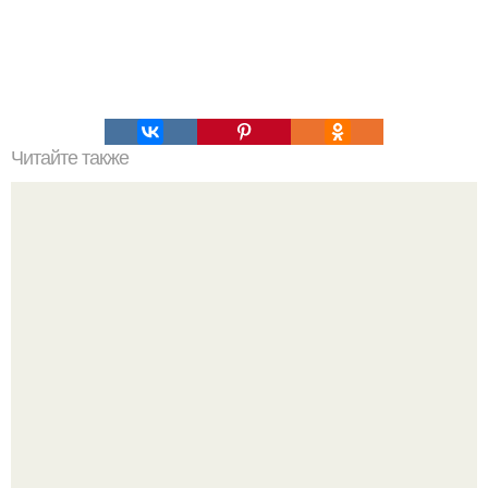
Читайте также
Это невероятное фото было сделано в чернобыле 24
апреля 1997 года.