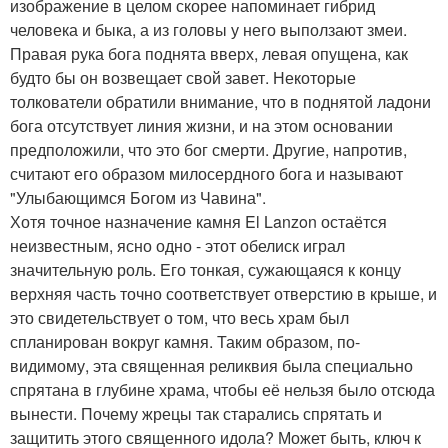
изображение в целом скорее напоминает гибрид
человека и быка, а из головы у него выползают змеи.
Правая рука бога поднята вверх, левая опущена, как
будто бы он возвещает свой завет. Некоторые
толкователи обратили внимание, что в поднятой ладони
бога отсутствует линия жизни, и на этом основании
предположили, что это бог смерти. Другие, напротив,
считают его образом милосердного бога и называют
"Улыбающимся Богом из Чавина".
Хотя точное назначение камня El Lanzon остаётся
неизвестным, ясно одно - этот обелиск играл
значительную роль. Его тонкая, сужающаяся к концу
верхняя часть точно соответствует отверстию в крыше, и
это свидетельствует о том, что весь храм был
спланирован вокруг камня. Таким образом, по-
видимому, эта священная реликвия была специально
спрятана в глубине храма, чтобы её нельзя было отсюда
вынести. Почему жрецы так старались спрятать и
защитить этого священного идола? Может быть, ключ к