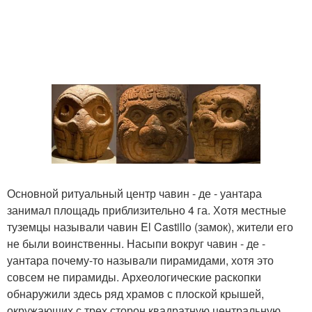
Основной ритуальный центр чавин - де - уантара
занимал площадь приблизительно 4 га. Хотя местные
туземцы называли чавин El Castillo (замок), жители его
не были воинственны. Насыпи вокруг чавин - де -
уантара почему-то называли пирамидами, хотя это
совсем не пирамиды. Археологические раскопки
обнаружили здесь ряд храмов с плоской крышей,
окружающих с трех сторон квадратную центральную