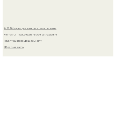
Мистические тайны кельнского собора.
© 2026 Наука для всех простыми словами
Контакты
Пользовательское соглашение
Политика конфидециальности
Обратная связь