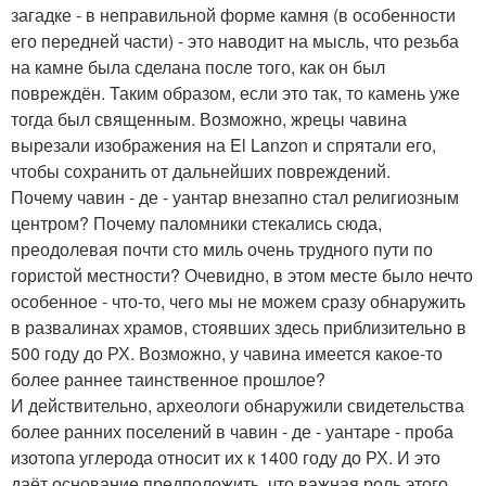
загадке - в неправильной форме камня (в особенности
его передней части) - это наводит на мысль, что резьба
на камне была сделана после того, как он был
повреждён. Таким образом, если это так, то камень уже
тогда был священным. Возможно, жрецы чавина
вырезали изображения на El Lanzon и спрятали его,
чтобы сохранить от дальнейших повреждений.
Почему чавин - де - уантар внезапно стал религиозным
центром? Почему паломники стекались сюда,
преодолевая почти сто миль очень трудного пути по
гористой местности? Очевидно, в этом месте было нечто
особенное - что-то, чего мы не можем сразу обнаружить
в развалинах храмов, стоявших здесь приблизительно в
500 году до РХ. Возможно, у чавина имеется какое-то
более раннее таинственное прошлое?
И действительно, археологи обнаружили свидетельства
более ранних поселений в чавин - де - уантаре - проба
изотопа углерода относит их к 1400 году до РХ. И это
даёт основание предположить, что важная роль этого