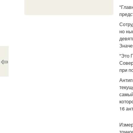
"Глав
предс
Сотру
но ны
девят
Значе
"Это 
⇦
Совер
при п
Антип
текущ
самый
котор
16 ан
Измер
точно