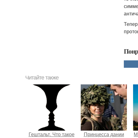
симме
антич
Тепер
прото
Понр
Читайте также
Гештальт. Что такое
Принцесса дании
М