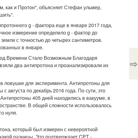
, как и Протон", объясняет Стефан ульмер,
шить".
ротонного g - фактора еще в январе 2017 года,
чное измерение определило g - фактор до
земли с точностью до четырех сантиметров.
кованных в январе.
риод Времени Стало Возможным Благодаря
⇨
взяли два антипротона и проанализировали их
 в ловушке для эксперимента. Антипротоны для
с августа по декабрь 2016 года. По сути, это
Антипротоны 405 дней находились в вакууме, в
ространстве. В общей сложности использовалось
о нуля.
отона, который был измерен с невероятной
икакой разницы. Это подтверждает CPT -