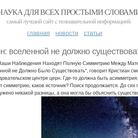
НАУКА ДЛЯ ВСЕХ ПРОСТЫМИ СЛОВАМ
самый лучший сайт c познавательной информацией.
главная
новости
статьи
н: вселенной не должно существова
Наши Наблюдения Находят Полную Симметрию Между Мате
нной не Должно Было Существовать", говорит Кристиан смо
довательском центре церн. Где-то должна быть асимметрия,
т симметрию, каков источник? Поиск продолжается. До сих
ужено никакой разницы, а она могла бы объяснить сущест