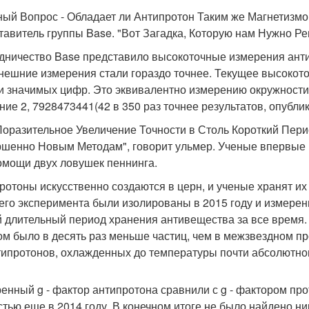
ный Вопрос - Обладает ли Антипротон Таким же Магнетизмом
тавитель группы Base. "Вот Загадка, Которую нам Нужно Ре
дничество Base представило высокоточные измерения антип
нешние измерения стали гораздо точнее. Текущее высокото
и значимых цифр. Это эквивалентно измерению окружности 
ние 2, 7928473441(42 в 350 раз точнее результатов, опубли
Поразительное Увеличение Точности в Столь Короткий Пе
шенно Новым Методам", говорит ульмер. Ученые впервые 
омощи двух ловушек пеннинга.
ротоны искусственно создаются в церн, и ученые хранят их
его эксперимента были изолированы в 2015 году и измерены 
 длительный период хранения антивещества за все время. 
ом было в десять раз меньше частиц, чем в межзвездном п
типротонов, охлажденных до температуры почти абсолютног
енный g - фактор антипротона сравнили с g - фактором пр
стью еще в 2014 году. В конечном итоге не было найдено н