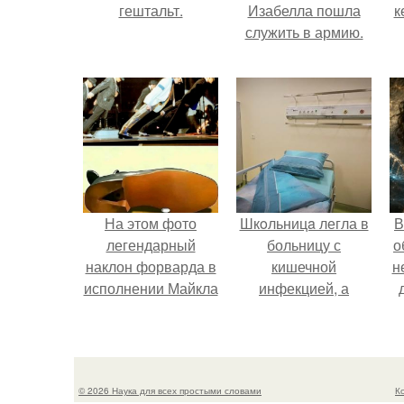
гештальт.
Изабелла пошла
к
служить в армию.
На этом фото
Шкoльницa легла в
В
легендарный
больницу с
о
наклон форварда в
кишечной
н
исполнении Майкла
инфекцией, а
Джексона и его
выписалась с вич и
танцоров,
гепатитом с.
бросающий вызов
возможностям
© 2026 Наука для всех простыми словами
К
человеческого тела.