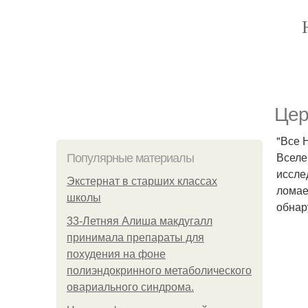
Цер
"Все 
Вселе
Популярные материалы
иссле
Экстернат в старших классах
ломае
школы
обнар
33-Летняя Алиша макдугалл
принимала препараты для
похудения на фоне
полиэндокринного метаболического
овариального синдрома.