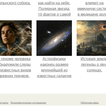
ельнского собора.
как найти на небе.
влияют на
Полярная звезда:
иммунную систе
10 фактов о самой
в медицине дол
известной звезде
время
ночного неба.
рассматривало
лишь как гипоте
 геноме человека
Астрофизики
История земл
бнаружили следы
наконец размер
легенды о дву
еизвестных видов
крупнейшей из
солнцах.
древних предков.
известных галактик
измерили.
онтакты
Пользовательское соглашение
Обратная связь