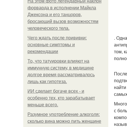
На этом фото легендарный наклон
форварда в исполнении Майкла
Джексона и его танцоров,
бросающий вызов возможностям
человеческого тела.
. Одн
Чего ждать после прививки:
антип
основные симптомы и
том, 
рекомендации
полно
То, что татуировки влияют на
иммунную систему, в медицине
После
долгое время рассматривалось
подтв
лишь как гипотеза.
найти
ИИ сделает богаче всех - и
самых
особенно тех, кто зарабатывает
Много
меньше всего.
с бол
Разумное употребление алкоголя:
компо
сколько вина можно пить женщине
назыв