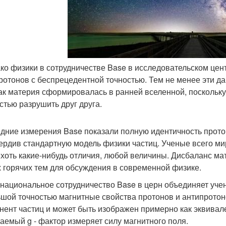
ако физики в сотрудничестве Base в исследовательском цен
ротонов с беспрецедентной точностью. Тем не менее эти д
как материя сформировалась в ранней вселенной, поскольк
стью разрушить друг друга.
дние измерения Base показали полную идентичность протон
ердив стандартную модель физики частиц. Ученые всего м
 хоть какие-нибудь отличия, любой величины. Дисбаланс мат
 горячих тем для обсуждения в современной физике.
национальное сотрудничество Base в церн объединяет учен
ьшой точностью магнитные свойства протонов и антипрото
нент частиц и может быть изображен примерно как эквивал
аемый g - фактор измеряет силу магнитного поля.