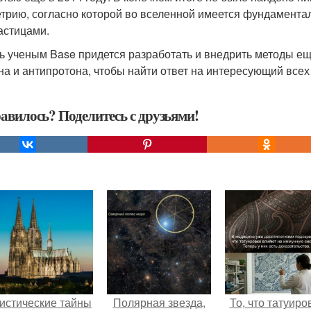
трию, согласно которой во вселенной имеется фундамента
астицами.
ь ученым Base придется разработать и внедрить методы е
на и антипротона, чтобы найти ответ на интересующий всех в
авилось? Поделитесь с друзьями!
истические тайны
Полярная звезда,
То, что татуиро