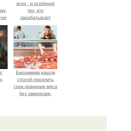
всех - и особенно
му,
тех, кто
гое
зарабатывает
меньше всего.
сь
за.
и:
Биохимики нашли
х
способ продлить
срок хранения мяса
без заморозки.