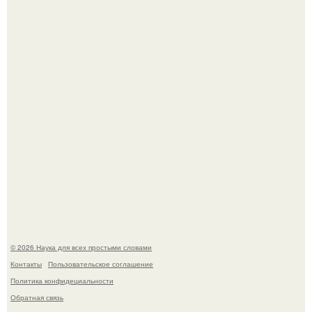
Голливуд умеет не только играть роли, но и болеть по-
настоящему.
В участника сво ударила молния, когда он был на
лошади.
© 2026 Наука для всех простыми словами
Контакты
Пользовательское соглашение
Политика конфидециальности
Обратная связь