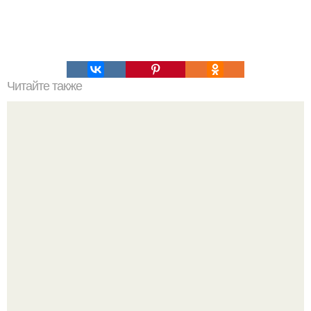
Читайте также
Зверства ЧЕЧЕНЦЕВ. Зверства чеченских боевиков во
время первой чеченской.