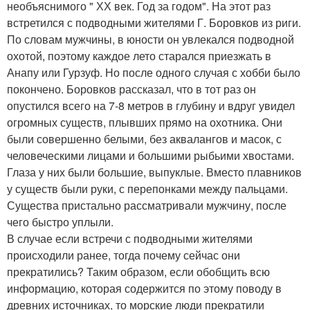
необъяснимого " ХХ век. Год за годом". На этот раз
встретился с подводными жителями Г. Боровков из риги.
По словам мужчины, в юности он увлекался подводной
охотой, поэтому каждое лето старался приезжать в
Анапу или Гурзуф. Но после одного случая с хобби было
покончено. Боровков рассказал, что в тот раз он
опустился всего на 7-8 метров в глубину и вдруг увидел
огромных существ, плывших прямо на охотника. Они
были совершенно белыми, без аквалангов и масок, с
человеческими лицами и большими рыбьими хвостами.
Глаза у них были большие, выпуклые. Вместо плавников
у существ были руки, с перепонками между пальцами.
Существа пристально рассматривали мужчину, после
чего быстро уплыли.
В случае если встречи с подводными жителями
происходили ранее, тогда почему сейчас они
прекратились? Таким образом, если обобщить всю
информацию, которая содержится по этому поводу в
древних источниках, то морские люди прекратили