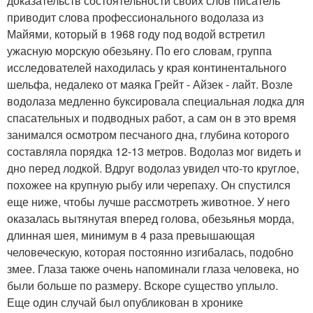
доказательств состоятельности своих слов писатель
приводит слова профессионального водолаза из
Майями, который в 1968 году под водой встретил
ужасную морскую обезьяну. По его словам, группа
исследователей находилась у края континентального
шельфа, недалеко от маяка Грейт - Айзек - лайт. Возле
водолаза медленно буксировала специальная лодка для
спасательных и подводных работ, а сам он в это время
занимался осмотром песчаного дна, глубина которого
составляла порядка 12-13 метров. Водолаз мог видеть и
дно перед лодкой. Вдруг водолаз увидел что-то круглое,
похожее на крупную рыбу или черепаху. Он спустился
еще ниже, чтобы лучше рассмотреть животное. У него
оказалась вытянутая вперед голова, обезьянья морда,
длинная шея, минимум в 4 раза превышающая
человеческую, которая постоянно изгибалась, подобно
змее. Глаза также очень напоминали глаза человека, но
были больше по размеру. Вскоре существо уплыло.
Еще один случай был опубликован в хронике