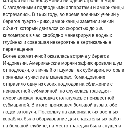
которой нет на вооружении ни одной страны в мире.
С загадочными подводными аппаратами и американцы
встречались. В 1963 году, во время военных учений у
берегов пуэрто - рико, американцы заметили некий
объект, который двигался со скоростью до 280
километров в час, свободно маневрируя в водных
глубинах и совершая невероятные вертикальные
перемещения.
Более драматичной оказалась встреча у берегов
Индонезии. Американские моряки зафиксировали шум
от подлодки, отличный от шумов тех субмарин, которые
принимали участие в маневрах. Командование
отправило одну из своих подлодок на сближение с
неизвестной субмариной, но случилась трагедия -
американская подлодка столкнулась с неизвестной
субмариной. В итоге произошел большой взрыв, обе
лодки затонули. Поскольку на американских военных
кораблях было оборудование для спасательных работ
на большой глубине, на место трагедии была спущена