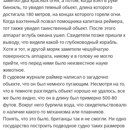
заметил два красных огня, а потом, когда взял в руки
бинокль, то увидел темный объект, длина которого
достигала 180 метров, на концах которого горели огни.
Когда вахтенный позвал помощника капитана реймера,
тот также увидел таинственный объект. После этого
аппарат вглубь океана ушел. Свидетели позже пришли к
выводу, что видели какой-то глубоководный корабль.
Хотя и тот, и другой моряк заметили чешуйчатую
поверхность аппарата, никому и в голову не могло
прийти, что перед ними было неизвестное науке
животное.
В судовом журнале раймер написал о загадочно
объекте, что он был немного пугающим. Несмотря на то,
что в темноте разглядеть объект хорошо не удалось, все
же было видно, что он в длину был примерно 500-80
футов. Вокруг него бурлила вода, что свидетельствовало
о наличии какого-то механизма или плавников.
Понять, что это было, британцы так и не смогли. Ни одно
государство построить подводное судно таких размеров