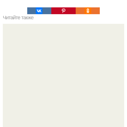
Читайте также
Мифические птицы. В мифологии разных стран большое
место занимают образы птиц.