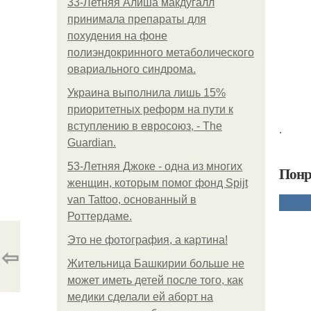
33-Летняя Алиша макдугалл
принимала препараты для
похудения на фоне
полиэндокринного метаболического
овариального синдрома.
Украина выполнила лишь 15%
приоритетных реформ на пути к
вступлению в евросоюз, - The
.
Guardian.
53-Летняя Джоке - одна из многих
Понр
женщин, которым помог фонд Spijt
van Tattoo, основанный в
Роттердаме.
Это не фотография, а картина!
⇦
Жительница Башкирии больше не
может иметь детей после того, как
медики сделали ей аборт на