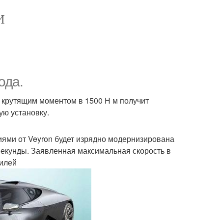
И
ода.
и крутящим моментом в 1500 Н м получит
ую установку.
иями от Veyron будет изрядно модернизирована
3 секунды. Заявленная максимальная скорость в
билей