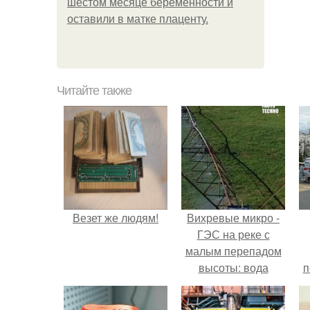
шестом месяце беременности и
оставили в матке плаценту.
Читайте также
Везет же людям!
Вихревые микро -
ГЭС на реке с
малым перепадом
высоты: вода
п
закручивается в
бетонной камере и