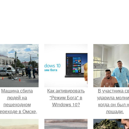
Машина сбила
Как активировать
В участника с
людей на
"Режим Бога" в
ударила молни
пешеходном
Windows 10?
когда он был 
ереходе в Омске,
лошади.
пострадали 8
человек.