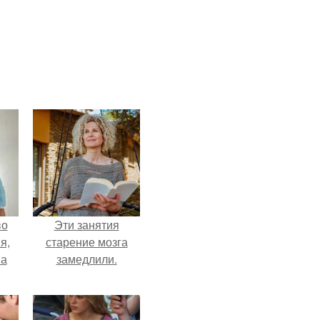
во
Эти занятия
я,
старение мозга
на
замедлили.