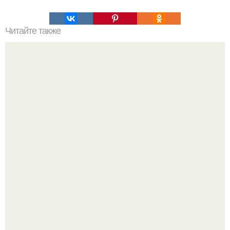
Читайте также
Мифические птицы. В мифологии разных стран большое
место занимают образы птиц.