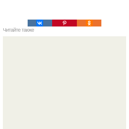
Читайте также
15 вещей, о которых вы не обязаны отчитываться и
оправдываться.