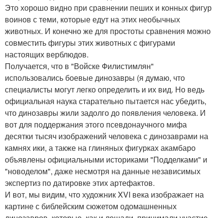
Это хорошо видно при сравнении пеших и конных фигур
воинов с теми, которые едут на этих необычных
животных. И конечно же для простоты сравнения можно
совместить фигуры этих животных с фигурами
настоящих верблюдов.
Получается, что в "Войске Филистимлян"
использовались боевые динозавры (я думаю, что
специалисты могут легко определить и их вид. Но ведь
официальная наука старательно пытается нас убедить,
что динозавры жили задолго до появления человека. И
вот для поддержания этого псевдонаучного мифа
десятки тысяч изображений человека с динозаврами на
камнях ики, а также на глиняных фигурках акамбаро
объявлены официальными историками "Подделками" и
"новоделом", даже несмотря на данные независимых
экспертиз по датировке этих артефактов.
И вот, мы видим, что художник XVI века изображает на
картине с библейским сюжетом одомашненных
динозавров, которые, как и лошади, принимали участие