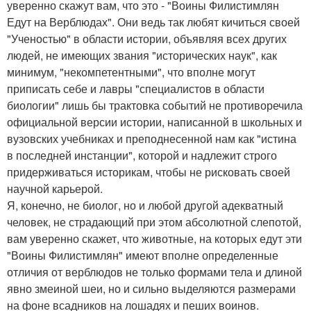
уверенно скажут вам, что это - "Воины Филистимлян
Едут на Верблюдах". Они ведь так любят кичиться своей
"Ученостью" в области истории, объявляя всех других
людей, не имеющих звания "исторических наук", как
минимум, "некомпетентными", что вполне могут
приписать себе и лавры "специалистов в области
биологии" лишь бы трактовка событий не противоречила
официальной версии истории, написанной в школьных и
вузовских учебниках и преподнесенной нам как "истина
в последней инстанции", которой и надлежит строго
придерживаться историкам, чтобы не рисковать своей
научной карьерой.
Я, конечно, не биолог, но и любой другой адекватный
человек, не страдающий при этом абсолютной слепотой,
вам уверенно скажет, что животные, на которых едут эти
"Воины Филистимлян" имеют вполне определенные
отличия от верблюдов не только формами тела и длиной
явно змеиной шеи, но и сильно выделяются размерами
на фоне всадников на лошадях и пеших воинов.