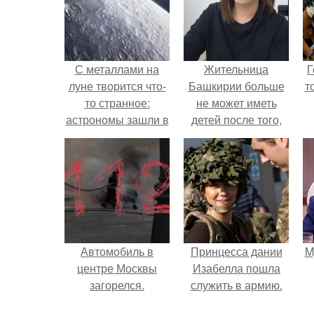
С металлами на
Жительница
Г
луне творится что-
Башкирии больше
т
то странное:
не может иметь
астрономы зашли в
детей после того,
тупик.
как медики сделали
ей аборт на шестом
месяце
беременности и
оставили в матке
плаценту.
Автомобиль в
Принцесса дании
M
центре Москвы
Изабелла пошла
загорелся.
служить в армию.