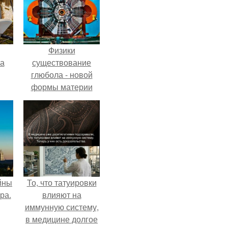
Физики
га
существование
глюбола - новой
формы материи
подтвердили.
йны
То, что татуировки
ра.
влияют на
иммунную систему,
в медицине долгое