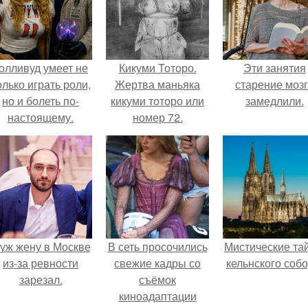
олливуд умеет не
Кикуми Тоторо.
Эти занятия
олько играть роли,
Жертва маньяка
старение моз
но и болеть по-
кикуми тоторо или
замедлили.
настоящему.
номер 72.
уж жену в Москве
В сеть просочились
Мистические та
из-за ревности
свежие кадры со
кельнского собо
зарезал.
съёмок
киноадаптации