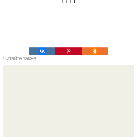
Читайте также
Изменение рациона древних людей - одна из причин
развития цивилизации.