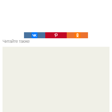
Читайте также
Это невероятное фото было сделано в чернобыле 24
апреля 1997 года.