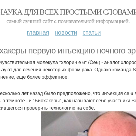
НАУКА ДЛЯ ВСЕХ ПРОСТЫМИ СЛОВАМ
самый лучший сайт c познавательной информацией.
главная
новости
статьи
хакеры первую инъекцию ночного зр
чувствительная молекула "хлорин е 6" (Ce6) - аналог хлор
ьзуют для лечения некоторых форм рака. Однако команда Sc
нение, еще более эффектное.
есколько лет назад было предположено, что инъекция се 6 
ь в темноте - и "Биохакеры", как называют себя участники S
сившегося проверить технологию на себе.