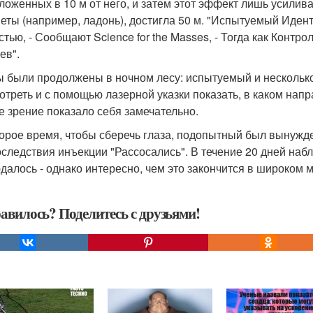
ложенных в 10 м от него, и затем этот эффект лишь усилива
еты (например, ладонь), достигла 50 м. "Испытуемый Иде
тью, - Сообщают Science for the Masses, - Тогда как Контро
ев".
 были продолжены в ночном лесу: испытуемый и нескольк
отреть и с помощью лазерной указки показать, в каком напр
е зрение показало себя замечательно.
орое время, чтобы сберечь глаза, подопытный был вынужде
оследствия инъекции "Рассосались". В течение 20 дней на
далось - однако интересно, чем это закончится в широком 
авилось? Поделитесь с друзьями!