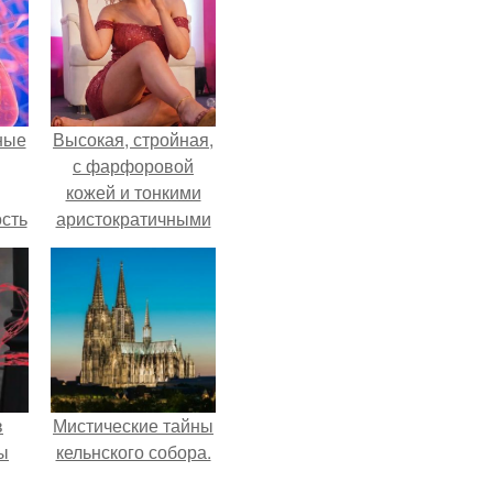
ные
Высокая, стройная,
с фарфоровой
кожей и тонкими
сть
аристократичными
мую
чертами, эль
выглядит так, будто
дов
сошла с полотна
а.
художника.
в
Мистические тайны
ы
кельнского собора.