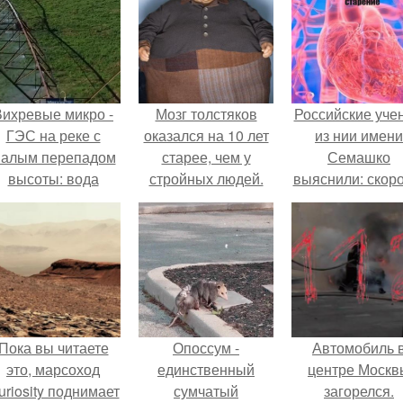
Вихревые микро -
Мозг толстяков
Российские уче
ГЭС на реке с
оказался на 10 лет
из нии имени
алым перепадом
старее, чем у
Семашко
высоты: вода
стройных людей.
выяснили: скоро
закручивается в
старения напря
етонной камере и
зависит от
вращает
состояния сосу
вертикальную
и работы сердц
турбину.
Пока вы читаете
Опоссум -
Автомобиль 
это, марсоход
единственный
центре Москв
uriosity поднимает
сумчатый
загорелся.