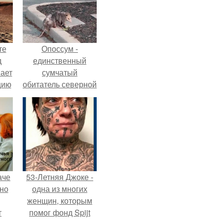
те
Опоссум -
д
единственный
мает
сумчатый
цию
обитатель северной
6.
америки.
аче
53-Летняя Джоке -
нно
одна из многих
женщин, которым
т
помог фонд Spijt