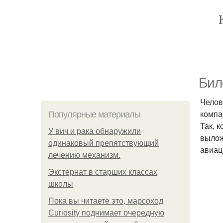
Бил
Челов
компа
Популярные материалы
Так, 
У вич и рака обнаружили
вылож
одинаковый препятствующий
авиац
лечению механизм.
Экстернат в старших классах
школы
Пока вы читаете это, марсоход
Curiosity поднимает очередную