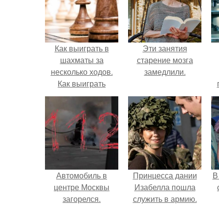
Как выиграть в
Эти занятия
шахматы за
старение мозга
несколько ходов.
замедлили.
Как выиграть
шахматную партию
л
за несколько ходов,
если вы не умеете
играть.
Автомобиль в
Принцесса дании
В
центре Москвы
Изабелла пошла
загорелся.
служить в армию.