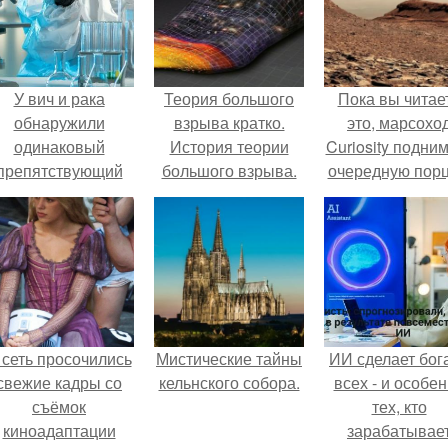
У вич и рака
Теория большого
Пока вы читае
обнаружили
взрыва кратко.
это, марсохо
одинаковый
История теории
Curiosity подни
препятствующий
большого взрыва.
очередную пор
ечению механизм.
красной пыли. 
 сеть просочились
Мистические тайны
ИИ сделает бог
свежие кадры со
кельнского собора.
всех - и особе
съёмок
тех, кто
киноадаптации
зарабатывае