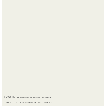
В участника сво ударила молния, когда он был на
лошади.
В России создали первый плазменный двигатель на
криптоне.
© 2026 Наука для всех простыми словами
Контакты
Пользовательское соглашение