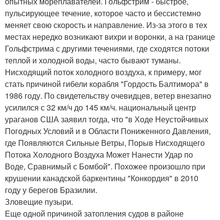
опытных мореплавателей. Гольфстрим - быстрое,
пульсирующее течение, которое часто и бессистемно
меняет свою скорость и направление. Из-за этого в тех
местах нередко возникают вихри и воронки, а на границе
Гольфстрима с другими течениями, где сходятся потоки
теплой и холодной воды, часто бывают туманы.
Нисходящий поток холодного воздуха, к примеру, мог
стать причиной гибели корабля "Гордость Балтимора" в
1986 году. По свидетельству очевидцев, ветер внезапно
усилился с 32 км/ч до 145 км/ч. национальный центр
ураганов США заявил тогда, что "в Ходе Неустойчивых
Погодных Условий и в Области Пониженного Давления,
где Появляются Сильные Ветры, Порыв Нисходящего
Потока Холодного Воздуха Может Нанести Удар по
Воде, Сравнимый с Бомбой". Похожее произошло при
крушении канадской баркентины "Конкордия" в 2010
году у берегов Бразилии.
Зловещие пузыри.
Еще одной причиной затопления судов в районе