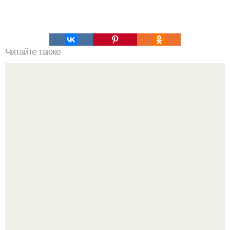
Читайте также
Даосские алхимики о регенерации клетки.