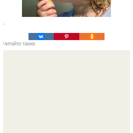
.
Читайте также
Кикуми Тоторо. Жертва маньяка кикуми тоторо или
номер 72.