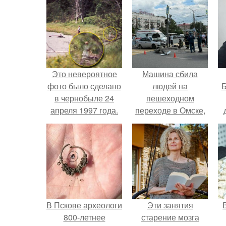
Это невероятное
Машина сбила
фото было сделано
людей на
Б
в чернобыле 24
пешеходном
апреля 1997 года.
переходе в Омске,
пострадали 8
к
человек.
е
В Пскове археологи
Эти занятия
800-летнее
старение мозга