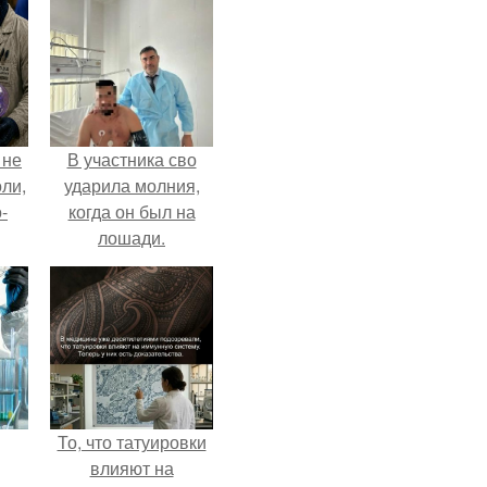
 не
В участника сво
оли,
ударила молния,
-
когда он был на
лошади.
То, что татуировки
влияют на