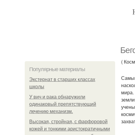
Бег
( Кос
Популярные материалы
Самым
Экстернат в старших классах
наско
школы
мира.
У вич и рака обнаружили
земли
одинаковый препятствующий
учены
лечению механизм.
косми
захва
Высокая, стройная, с фарфоровой
кожей и тонкими аристократичными