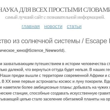
НАУКА ДЛЯ ВСЕХ ПРОСТЫМИ СЛОВАМ
самый лучший сайт c познавательной информацией.
главная
новости
статьи
ство из солнечной системы / Еscape F
мическое_кино@Science_Newworld).
 захватывающим путешествием в истории человечества ста
лько далекой, что вернуться оттуда будет нельзя. В наших 
 Наши предки вышли с территории современной Африки и с
. В XX веке первые астронавты космос и луну покорили. 
е наметили более амбициозные планы: добывать на чужих 
ческие станции, способные создавать искусственную грави
тывающей целью стало заселение обитаемой планеты на орб