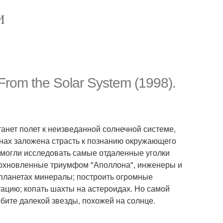
И
rom the Solar System (1998).
нет полет к неизведанной солнечной системе,
генах заложена страсть к познанию окружающего
могли исследовать самые отдаленные уголки
Вдохновленные триумфом "Аполлона", инженеры и
планетах минералы; построить огромные
тацию; копать шахты на астероидах. Но самой
ите далекой звезды, похожей на солнце.