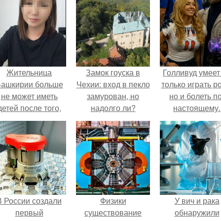
Жительница
Замок гоуска в
Голливуд умеет
ашкирии больше
Чехии: вход в пекло
только играть р
не может иметь
замурован, но
но и болеть по
детей после того,
надолго ли?
настоящему.
ак медики сделали
й аборт на шестом
месяце
беременности и
оставили в матке
плаценту.
В России создали
Физики
У вич и рака
первый
существование
обнаружили