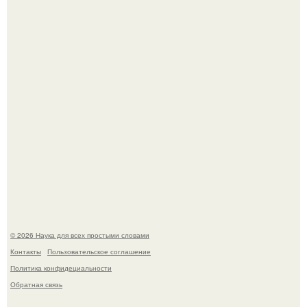
Астрофизики наконец размер крупнейшей из известных
галактик измерили.
Пьяный мужчина детей из-за их национальности в
Набережных челнах избил.
© 2026 Наука для всех простыми словами
Контакты
Пользовательское соглашение
Политика конфидециальности
Обратная связь