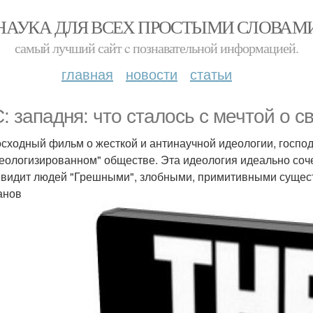
НАУКА ДЛЯ ВСЕХ ПРОСТЫМИ СЛОВАМ
самый лучший сайт c познавательной информацией.
главная
новости
статьи
: западня: что сталось с мечтой о с
сходный фильм о жесткой и антинаучной идеологии, госп
еологизированном" обществе. Эта идеология идеально сочет
 видит людей "Грешными", злобными, примитивными сущес
анов