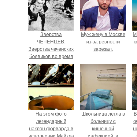
Зверства
Mуж жену в Москве
М
ЧЕЧЕНЦЕВ.
из-за ревности
к
Зверства чеченских
зарезал.
боевиков во время
первой чеченской.
На этом фото
Шкoльницa легла в
В
легендарный
больницу с
о
наклон форварда в
кишечной
н
исполнении Майкла
инфекцией, а