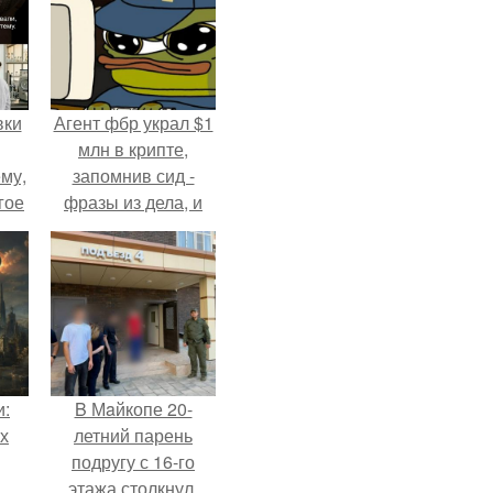
вки
Агент фбр украл $1
млн в крипте,
му,
запомнив сид -
гое
фразы из дела, и
советовался с
сь
Chatgpt, как их
за.
потратить.
и:
B Мaйкопе 20-
х
летний парень
подругу с 16-го
этажа столкнул.