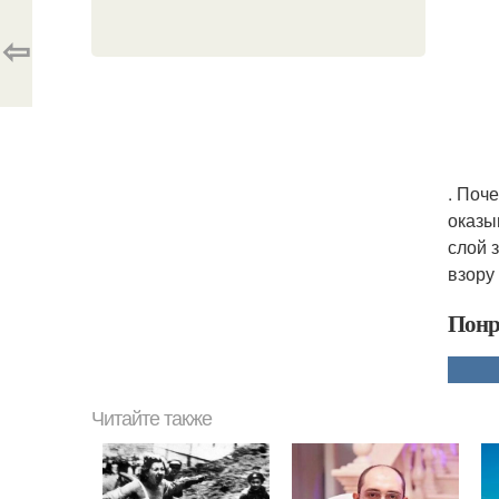
⇦
. Поч
оказы
слой 
взору
Понр
Читайте также