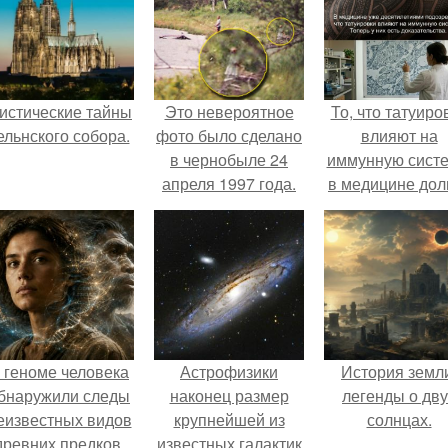
истические тайны
Это невероятное
То, что татуиро
ельнского собора.
фото было сделано
влияют на
в чернобыле 24
иммунную систе
апреля 1997 года.
в медицине дол
время
рассматривало
лишь как гипоте
 геноме человека
Астрофизики
История земл
бнаружили следы
наконец размер
легенды о дву
еизвестных видов
крупнейшей из
солнцах.
древних предков.
известных галактик