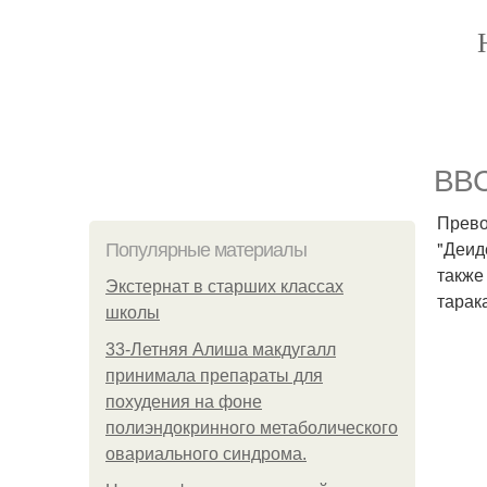
BBC
Прево
"Деид
Популярные материалы
также
Экстернат в старших классах
тарак
школы
33-Летняя Алиша макдугалл
принимала препараты для
похудения на фоне
полиэндокринного метаболического
овариального синдрома.