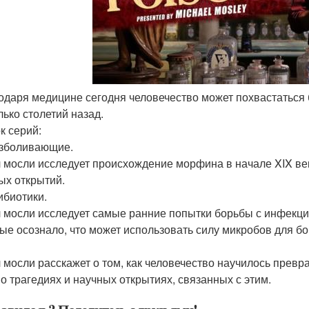
годаря медицине сегодня человечество может похвастаться
лько столетий назад.
к серий:
езболивающие.
 мосли исследует происхождение морфина в начале XIX ве
ых открытий.
ибиотики.
 мосли исследует самые ранние попытки борьбы с инфекцией
ые осознало, что может использовать силу микробов для б
 мосли расскажет о том, как человечество научилось превр
 о трагедиях и научных открытиях, связанных с этим.