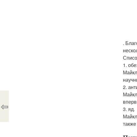
. Бла
неско
Списо
1. об
Майкл
научн
2. ант
Майкл
вперв
⇦
3. яд.
Майкл
также