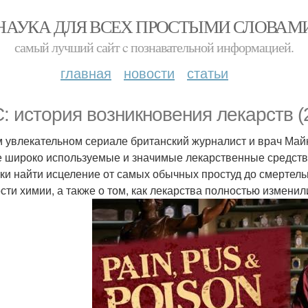
НАУКА ДЛЯ ВСЕХ ПРОСТЫМИ СЛОВАМ
самый лучший сайт c познавательной информацией.
главная
новости
статьи
: история возникновения лекарств (
м увлекательном сериале британский журналист и врач Майк
 широко используемые и значимые лекарственные средства
ки найти исцеление от самых обычных простуд до смертель
сти химии, а также о том, как лекарства полностью измени