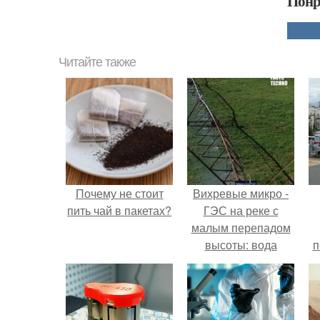
Понр
Читайте также
Почему не стоит
Вихревые микро -
пить чай в пакетах?
ГЭС на реке с
малым перепадом
высоты: вода
п
закручивается в
бетонной камере и
вращает
вертикальную