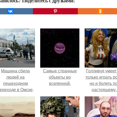
авилось? Поделитесь с друзьями!
Машина сбила
Самые странные
Голливуд умеет
людей на
объекты во
только играть р
пешеходном
вселенной.
но и болеть по
ереходе в Омске,
настоящему.
пострадали 8
человек.