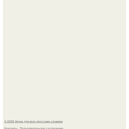
Мистические тайны кельнского собора.
То, что татуировки влияют на иммунную систему, в
медицине долгое время рассматривалось лишь как
гипотеза.
© 2026 Наука для всех простыми словами
Контакты
Пользовательское соглашение