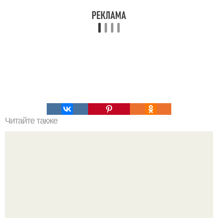
Читайте также
Люцифер кто это. 10 пророчеств Люцифера.