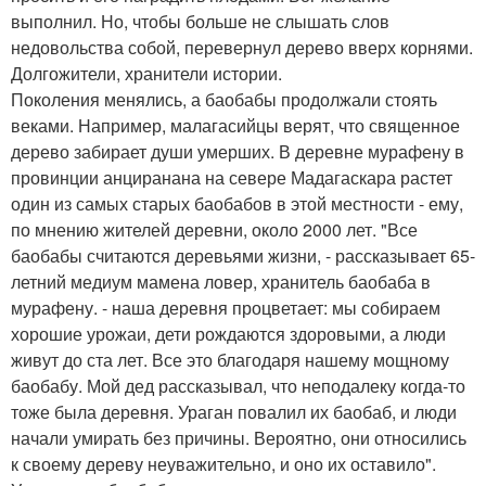
выполнил. Но, чтобы больше не слышать слов
недовольства собой, перевернул дерево вверх корнями.
Долгожители, хранители истории.
Поколения менялись, а баобабы продолжали стоять
веками. Например, малагасийцы верят, что священное
дерево забирает души умерших. В деревне мурафену в
провинции анциранана на севере Мадагаскара растет
один из самых старых баобабов в этой местности - ему,
по мнению жителей деревни, около 2000 лет. "Все
баобабы считаются деревьями жизни, - рассказывает 65-
летний медиум мамена ловер, хранитель баобаба в
мурафену. - наша деревня процветает: мы собираем
хорошие урожаи, дети рождаются здоровыми, а люди
живут до ста лет. Все это благодаря нашему мощному
баобабу. Мой дед рассказывал, что неподалеку когда-то
тоже была деревня. Ураган повалил их баобаб, и люди
начали умирать без причины. Вероятно, они относились
к своему дереву неуважительно, и оно их оставило".