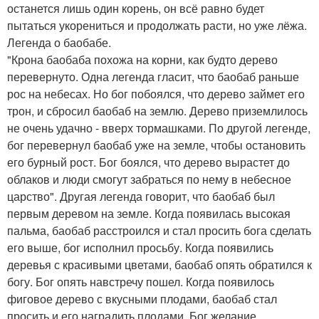
останется лишь один корень, он всё равно будет
пытаться укорениться и продолжать расти, но уже лёжа.
Легенда о баобабе.
"Крона баобаба похожа на корни, как будто дерево
перевернуто. Одна легенда гласит, что баобаб раньше
рос на небесах. Но бог побоялся, что дерево займет его
трон, и сбросил баобаб на землю. Дерево приземлилось
не очень удачно - вверх тормашками. По другой легенде,
бог перевернул баобаб уже на земле, чтобы остановить
его бурный рост. Бог боялся, что дерево вырастет до
облаков и люди смогут забраться по нему в небесное
царство". Другая легенда говорит, что баобаб был
первым деревом на земле. Когда появилась высокая
пальма, баобаб расстроился и стал просить бога сделать
его выше, бог исполнил просьбу. Когда появились
деревья с красивыми цветами, баобаб опять обратился к
богу. Бог опять навстречу пошел. Когда появилось
фиговое дерево с вкусными плодами, баобаб стал
просить и его наградить плодами. Бог желание