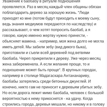
Уважение к баобабу в ритуале подношения
проявляется. Раз в месяц каждый член общины обязан
поблагодарить дерево за хорошую жизнь. "Люди
приходят ко мне (потом будут приходить к моему сыну,
ведь знания медиумов передаются по наследству) и
рассказывают, о чем хотят попросить баобаб, а я
говорю, какую именно жертву нужно принести, -
объясняет мамена. - например, моя жена долго не могла
иметь детей. Мы забили зебу (вид дикого быка),
приготовили и съели всей деревней под ветвями
баобаба. Череп прикрепили к дереву. Уже через месяц
жена забеременела. А если желание проще, то и
подношение может быть проще". В крупных городах,
например в столице Мадагаскара Антананариву,
баобабы затерялись среди бетонных джунглей. И
конечно, никто гам не приносит к деревьям убитых зебу.
Но если дорога лежит мимо баобаба, человек с большой
вероятностью к нему прикоснется - на удачу. Когда
строились города, деревья мешали, но никому и в голову