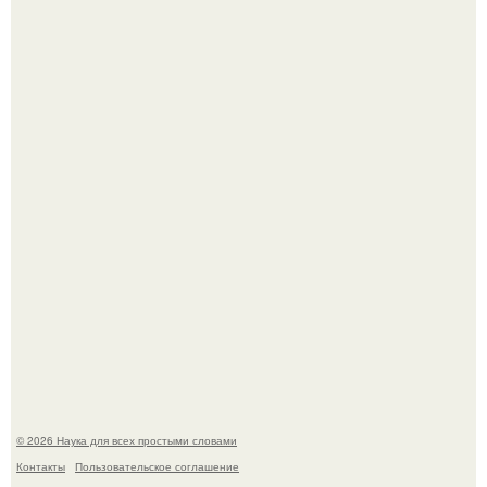
То, что татуировки влияют на иммунную систему, в
медицине долгое время рассматривалось лишь как
гипотеза.
ИИ сделает богаче всех - и особенно тех, кто
зарабатывает меньше всего.
© 2026 Наука для всех простыми словами
Контакты
Пользовательское соглашение