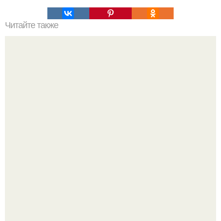
Читайте также
Кикуми Тоторо. Жертва маньяка кикуми тоторо или
номер 72.