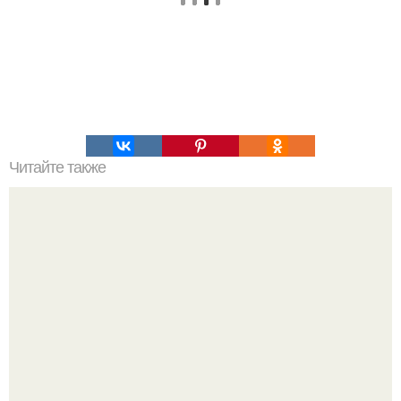
Читайте также
Мифические птицы. В мифологии разных стран большое
место занимают образы птиц.