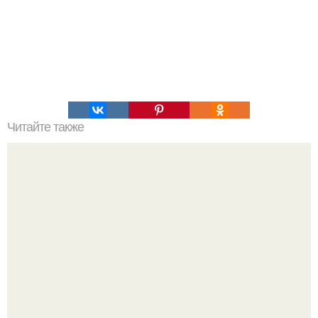
Читайте также
Мифические птицы. В мифологии разных стран большое
место занимают образы птиц.