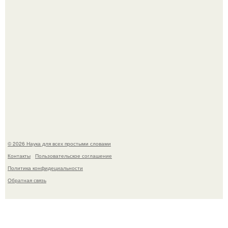
В России создали первый плазменный двигатель на
криптоне.
© 2026 Наука для всех простыми словами
Контакты
Пользовательское соглашение
Политика конфидециальности
Обратная связь