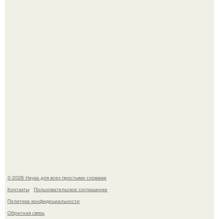
после того, как медики сделали ей аборт на шестом
месяце беременности и оставили в матке плаценту.
Высокая, стройная, с фарфоровой кожей и тонкими
аристократичными чертами, эль выглядит так, будто
сошла с полотна художника.
© 2026 Наука для всех простыми словами
Контакты
Пользовательское соглашение
Политика конфидециальности
Обратная связь