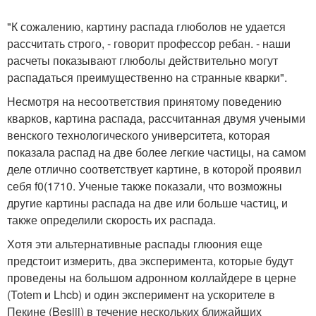
"К сожалению, картину распада глюболов не удается
рассчитать строго, - говорит профессор ребан. - наши
расчеты показывают глюболы действительно могут
распадаться преимущественно на странные кварки".
Несмотря на несоответствия принятому поведению
кварков, картина распада, рассчитанная двумя учеными
венского технологического университета, которая
показала распад на две более легкие частицы, на самом
деле отлично соответствует картине, в которой проявил
себя f0(1710. Ученые также показали, что возможны
другие картины распада на две или больше частиц, и
также определили скорость их распада.
Хотя эти альтернативные распады глюония еще
предстоит измерить, два эксперимента, которые будут
проведены на большом адронном коллайдере в церне
(Totem и Lhcb) и один эксперимент на ускорителе в
Пекине (Besiii) в течение нескольких ближайших