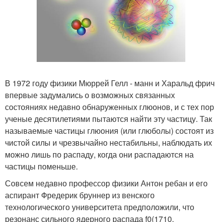
В 1972 году физики Мюррей Гелл - манн и Харальд фрич
впервые задумались о возможных связанных
состояниях недавно обнаруженных глюонов, и с тех пор
ученые десятилетиями пытаются найти эту частицу. Так
называемые частицы глюония (или глюболы) состоят из
чистой силы и чрезвычайно нестабильны, наблюдать их
можно лишь по распаду, когда они распадаются на
частицы поменьше.
Совсем недавно профессор физики Антон ребан и его
аспирант Фредерик бруннер из венского
технологического университета предположили, что
резонанс сильного ядерного распада f0(1710,