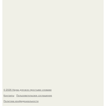
Физики существование глюбола - новой формы материи
подтвердили.
Пока вы читаете это, марсоход Curiosity поднимает
очередную порцию красной пыли. 6.
© 2026 Наука для всех простыми словами
Контакты
Пользовательское соглашение
Политика конфидециальности