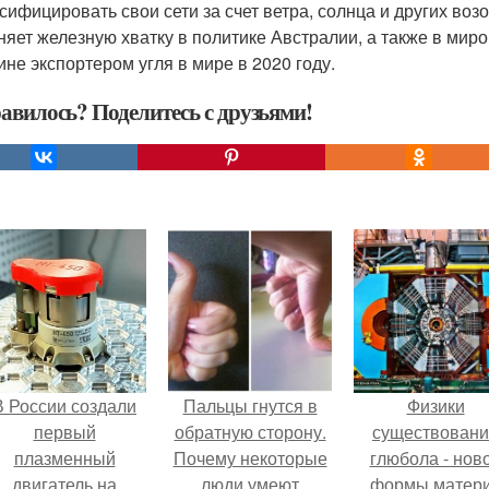
сифицировать свои сети за счет ветра, солнца и других воз
няет железную хватку в политике Австралии, а также в мир
ине экспортером угля в мире в 2020 году.
авилось? Поделитесь с друзьями!
В России создали
Пальцы гнутся в
Физики
первый
обратную сторону.
существован
плазменный
Почему некоторые
глюбола - нов
двигатель на
люди умеют
формы матер