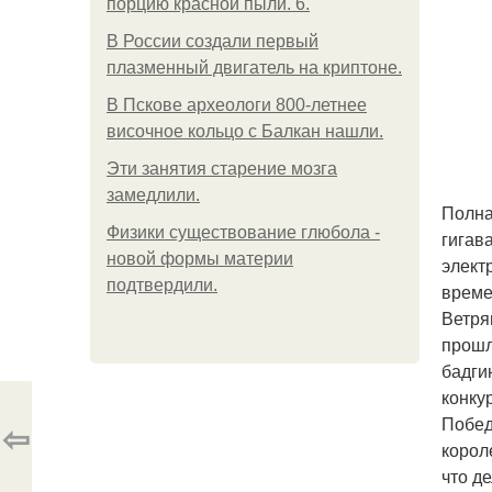
порцию красной пыли. 6.
В России создали первый
плазменный двигатель на криптоне.
В Пскове археологи 800-летнее
височное кольцо с Балкан нашли.
Эти занятия старение мозга
замедлили.
Полна
Физики существование глюбола -
гигав
новой формы материи
элект
подтвердили.
време
Ветря
прошл
бадги
конку
Побед
⇦
корол
что д