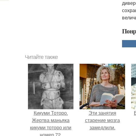
дивер
сохра
велич
Понр
Читайте также
Кикуми Тоторо.
Эти занятия
Жертва маньяка
старение мозга
кикуми тоторо или
замедлили.
номер 72.