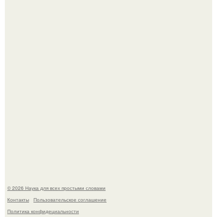
Принцесса дании Изабелла пошла служить в армию.
Mуж жену в Москве из-за ревности зарезал.
© 2026 Наука для всех простыми словами
Контакты
Пользовательское соглашение
Политика конфидециальности