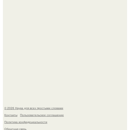
высоты: вода закручивается в бетонной камере и
вращает вертикальную турбину.
Российские ученые из нии имени Семашко выяснили:
скорость старения напрямую зависит от состояния
сосудов и работы сердца.
© 2026 Наука для всех простыми словами
Контакты
Пользовательское соглашение
Политика конфидециальности
Обратная связь