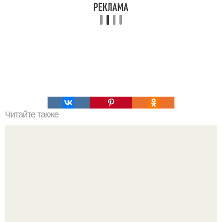
Читайте также
Современная Лолита с угольно - черным цветом кожи и
необычной внешностью покоряет инстаграм.