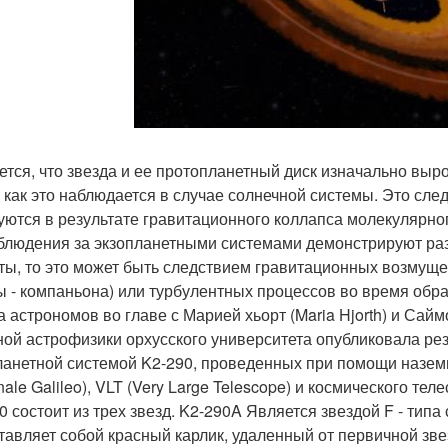
ется, что звезда и ее протопланетный диск изначально выр
, как это наблюдается в случае солнечной системы. Это след
уются в результате гравитационного коллапса молекулярног
блюдения за экзопланетными системами демонстрируют раз
ты, то это может быть следствием гравитационных возмущен
ы - компаньона) или турбулентных процессов во время обр
а астрономов во главе с Марией хьорт (Maria Hjorth) и Сайм
ной астрофизики орхусского университета опубликовала ре
ланетной системой K2-290, проведенных при помощи наземн
ale Galileo), VLT (Very Large Telescope) и космического тел
90 состоит из трех звезд. K2-290A Является звездой F - типа
тавляет собой красный карлик, удаленный от первичной зве