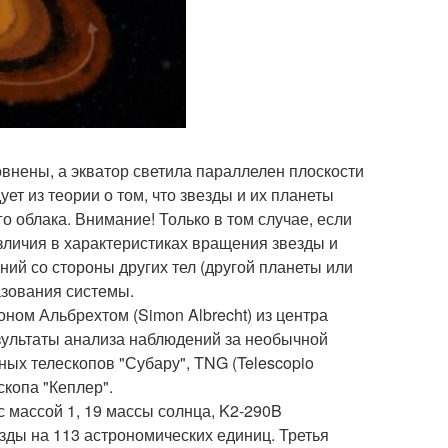
овнены, а экватор светила параллелен плоскости
ует из теории о том, что звезды и их планеты
о облака. Внимание! Только в том случае, если
личия в характеристиках вращения звезды и
ий со стороны других тел (другой планеты или
азования системы.
оном Альбрехтом (Simon Albrecht) из центра
зультаты анализа наблюдений за необычной
ых телескопов "Субару", TNG (Telescopio
ескопа "Кеплер".
 с массой 1, 19 массы солнца, K2-290B
зды на 113 астрономических единиц. Третья