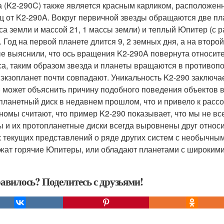
а (K2-290C) также является красным карликом, расположен
ц от K2-290A. Вокруг первичной звезды обращаются две пла
са земли и массой 21, 1 массы земли) и теплый Юпитер (с р
 Год на первой планете длится 9, 2 земных дня, а на второй 
е выяснили, что ось вращения K2-290A повернута относите
са, таким образом звезда и планеты вращаются в противоп
 экзопланет почти совпадают. Уникальность K2-290 заключает
) может объяснить причину подобного поведения объектов в
планетный диск в недавнем прошлом, что и привело к расс
номы считают, что пример K2-290 показывает, что мы не вс
ы и их протопланетные диски всегда выровнены друг относи
 текущих представлений о ряде других систем с необычными
жат горячие Юпитеры, или обладают планетами с широкими о
авилось? Поделитесь с друзьями!