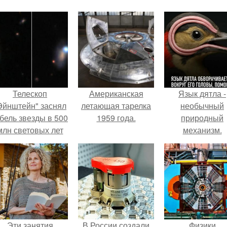
Телескоп
Американская
Язык дятла -
Эйнштейн" заснял
летающая тарелка
необычный
бель звезды в 500
1959 года.
природный
млн световых лет
механизм.
от земли.
Эти занятия
В России создали
Физики