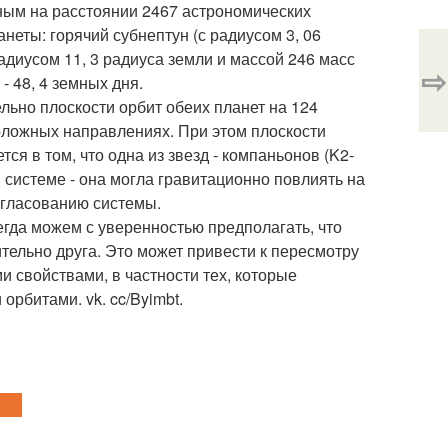
ным на расстоянии 2467 астрономических
неты: горячий субнептун (с радиусом 3, 06
адиусом 11, 3 радиуса земли и массой 246 масс
⇨
- 48, 4 земных дня.
льно плоскости орбит обеих планет на 124
оложных направлениях. При этом плоскости
ся в том, что одна из звезд - компаньонов (K2-
 системе - она могла гравитационно повлиять на
огласованию системы.
егда можем с уверенностью предполагать, что
тельно друга. Это может привести к пересмотру
 свойствами, в частности тех, которые
рбитами. vk. cc/Byimbt.