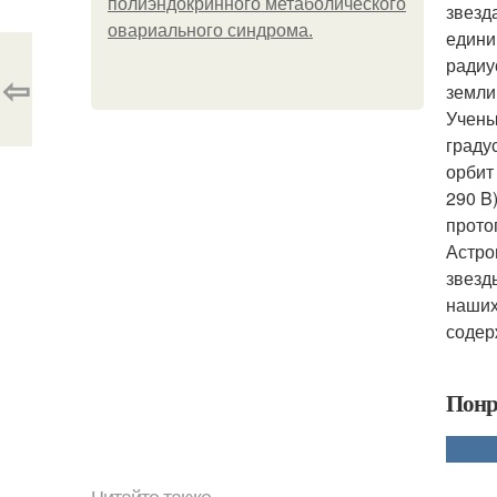
полиэндокринного метаболического
звезд
овариального синдрома.
едини
радиу
⇦
земли.
Учены
граду
орбит
290 B
прото
Астро
звезд
наших
содер
Понр