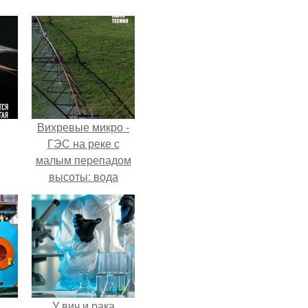
Вихревые микро -
ГЭС на реке с
малым перепадом
высоты: вода
закручивается в
бетонной камере и
вращает
вертикальную
турбину.
У вич и рака