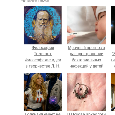
Читайте также
Философия
Мрачный прогноз о
Толстого.
распространении
"
Философские идеи
бактериальных
ги
в творчестве Л. Н.
инфекций у детей
Толстого.
вышел.
Голливуд умеет не
В Пскове археологи