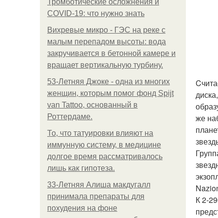
Тромботические осложнения и
COVID-19: что нужно знать
Вихревые микро - ГЭС на реке с
малым перепадом высоты: вода
закручивается в бетонной камере и
вращает вертикальную турбину.
53-Летняя Джоке - одна из многих
Cчита
женщин, которым помог фонд Spijt
диска
van Tattoo, основанный в
образ
Роттердаме.
же на
плане
То, что татуировки влияют на
звезд
иммунную систему, в медицине
Групп
долгое время рассматривалось
звезд
лишь как гипотеза.
экзоп
33-Летняя Алиша макдугалл
Nazion
принимала препараты для
К 2-2
похудения на фоне
предс