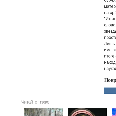
матер
на ор
"Их а
слова
звезд
прост
Лишь 
имеющ
итоге
наход
наука
Понр
Читайте также