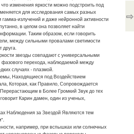
 что изменения яркости можно подстроить под
именяется для исследования самых разных
⇨
 гамма-излучений и даже нейронной активности
апутанно, в целом она позволяет найти
 информации. Таким образом, если говорить
одели, между сильными провалами светимости
 друга.
ркости звезды совпадают с универсальными
е фазового перехода, наблюдаемой между
ких случаях - плазмой.
емы, Находящиеся под Воздействием
ла, Которая, как Правило, Сопровождается
 Перерастающим в Более Громкий Звук до тех
говорит Карин дамен, один из ученых,
ах Наблюдения за Звездой Являются тем
".
вности, например, при вспышках или солнечных
кают неравновесные фазовые переходы