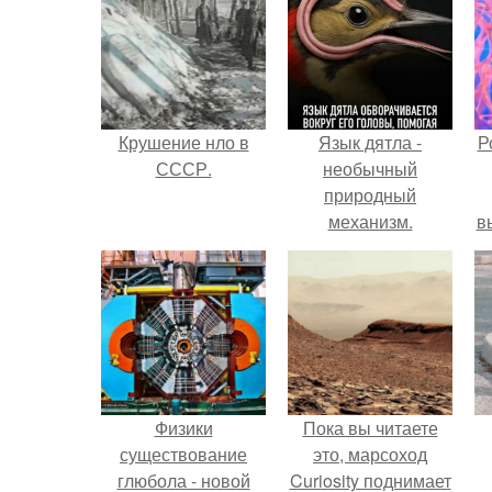
Крушение нло в
Язык дятла -
Р
СССР.
необычный
природный
механизм.
в
с
с
Физики
Пока вы читаете
существование
это, марсоход
глюбола - новой
Curiosity поднимает