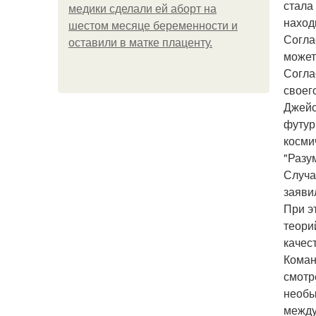
стала
медики сделали ей аборт на
наход
шестом месяце беременности и
Согла
оставили в матке плаценту.
может
Согла
своег
Джейс
футур
косми
"Разу
Случа
заяви
При э
теори
качес
Коман
смотр
необы
между