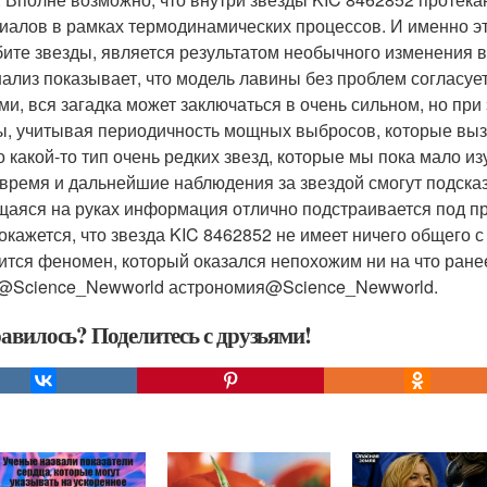
иалов в рамках термодинамических процессов. И именно это
бите звезды, является результатом необычного изменения в
нализ показывает, что модель лавины без проблем согласу
ми, вся загадка может заключаться в очень сильном, но пр
ы, учитывая периодичность мощных выбросов, которые выз
о какой-то тип очень редких звезд, которые мы пока мало из
время и дальнейшие наблюдения за звездой смогут подсказ
аяся на руках информация отлично подстраивается под п
 окажется, что звезда KIC 8462852 не имеет ничего общего 
ится феномен, который оказался непохожим ни на что ранее
@Science_Newworld астрономия@Science_Newworld.
авилось? Поделитесь с друзьями!