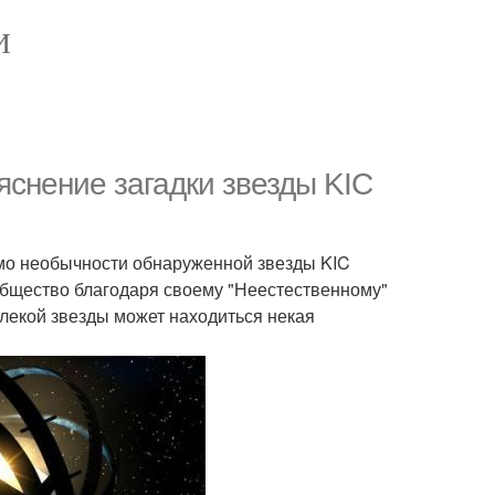
И
снение загадки звезды KIC
мо необычности обнаруженной звезды KIC
общество благодаря своему "Неестественному"
лекой звезды может находиться некая