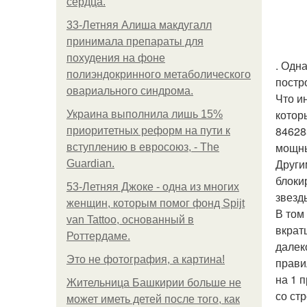
сердца.
33-Летняя Алиша макдугалл
принимала препараты для
похудения на фоне
. Одн
полиэндокринного метаболического
постр
овариального синдрома.
Что и
котор
Украина выполнила лишь 15%
84628
приоритетных реформ на пути к
мощны
вступлению в евросоюз, - The
Други
Guardian.
блоки
53-Летняя Джоке - одна из многих
звезд
женщин, которым помог фонд Spijt
В том
van Tattoo, основанный в
вкрат
Роттердаме.
далек
Это не фотография, а картина!
прави
на 1 
Жительница Башкирии больше не
со ст
может иметь детей после того, как