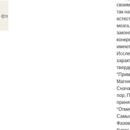
своим
так н
⇦
естес
мозга
закон
конкр
имеют
Иссле
харак
тверд
"Прим
Магни
Снача
пор, 
приня
"Отме
Самым
Фазов
бурях