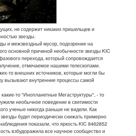
дущих, не содержит никаких пришельцев и
вностью звезды.
иды и межзвездный мусор, подозрение на
ого основной причиной необычности звезды KIC
 фазового перехода, который сопровождается
лучение, отмечаемое нашими телескопами.
аких-то внешних источников, которые могли бы
овку вызывают внутренние процессы самой
 какие-то "Инопланетные Мегаструктуры", - то
аружили необычное поведение в светимости
ого ученые никогда раньше не видели. Как
й звезды будет периодически снижать примерно
 наблюдения показали, что яркость KIC 8462852
вость взбудоражила все научное сообщество и