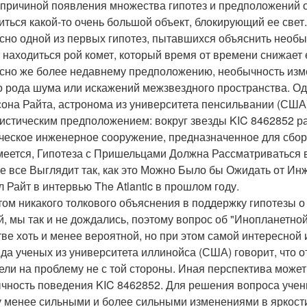
 причиной появления множества гипотез и предположений о
иться какой-то очень большой объект, блокирующий ее свет.
сно одной из первых гипотез, пытавшихся объяснить необы
 находиться рой комет, который время от времени снижает 
сно же более недавнему предположению, необычность изме
о рода шума или искажений межзвездного пространства. Од
она Райта, астронома из университета пенсильвании (США
истическим предположением: вокруг звезды KIC 8462852 ра
ческое инженерное сооружение, предназначенное для сбор
меется, Гипотеза с Пришельцами Должна Рассматриваться
е все Выглядит так, как это Можно Было бы Ожидать от Ин
л Райт в интервью The Atlantic в прошлом году.
том никакого толкового объяснения в поддержку гипотезы о 
й, мы так и не дождались, поэтому вопрос об "Инопланетной 
тве хоть и менее вероятной, но при этом самой интересной
да ученых из университета иллинойса (США) говорит, что от
ели на проблему не с той стороны. Иная перспектива может
чность поведения KIC 8462852. Для решения вопроса учен
 менее сильными и более сильными изменениями в яркости