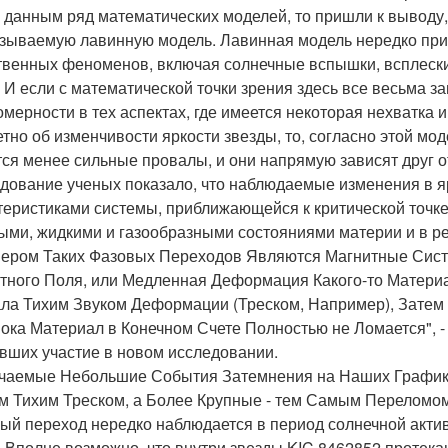
 данным ряд математических моделей, то пришли к выводу,
азываемую лавинную модель. Лавинная модель нередко пр
твенных феноменов, включая солнечные вспышки, всплески
. И если с математической точки зрения здесь все весьма з
омерности в тех аспектах, где имеется некоторая нехватка
етно об изменчивости яркости звезды, то, согласно этой м
ся менее сильные провалы, и они напрямую зависят друг от
дование ученых показало, что наблюдаемые изменения в я
теристиками системы, приближающейся к критической точк
ыми, жидкими и газообразными состояниями материи и в ред
ером Таких Фазовых Переходов Являются Магнитные Сист
тного Поля, или Медленная Деформация Какого-то Материа
ла Тихим Звуком Деформации (Треском, Например), Затем
Пока Материал в Конечном Счете Полностью не Ломается", - 
вших участие в новом исследовании.
чаемые Небольшие События Затемнения на Наших График
 Тихим Треском, а Более Крупные - тем Самым Переломом
ый переход нередко наблюдается в период солнечной акти
. Вполне возможно, что внутри звезды KIC 8462852 проте