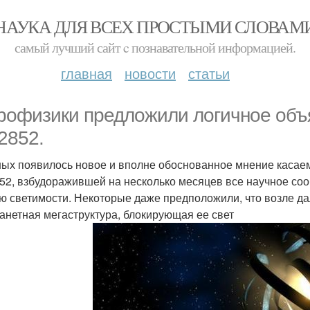
НАУКА ДЛЯ ВСЕХ ПРОСТЫМИ СЛОВАМ
самый лучший сайт c познавательной информацией.
главная
новости
статьи
рофизики предложили логичное объя
2852.
ных появилось новое и вполне обоснованное мнение касае
52, взбудоражившей на несколько месяцев все научное со
ю светимости. Некоторые даже предположили, что возле да
анетная мегаструктура, блокирующая ее свет