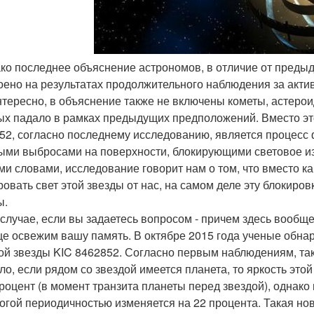
ако последнее объяснение астрономов, в отличие от преды
оено на результатах продолжительного наблюдения за акти
нтересно, в объяснение также не включены кометы, астеро
ых падало в рамках предыдущих предположений. Вместо эт
52, согласно последнему исследованию, является процесс
ми выбросами на поверхности, блокирующими световое из
ми словами, исследование говорит нам о том, что вместо к
ровать свет этой звезды от нас, на самом деле эту блокир
ы.
 случае, если вы задаетесь вопросом - причем здесь вообще
це освежим вашу память. В октябре 2015 года ученые обн
ой звезды KIC 8462852. Согласно первым наблюдениям, так
ло, если рядом со звездой имеется планета, то яркость это
процент (в момент транзита планеты перед звездой), однако
рогой периодичностью изменяется на 22 процента. Такая но