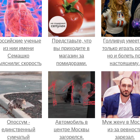
оссийские ученые
Представьте, что
Голливуд умеет
из нии имени
вы приходите в
только играть р
Семашко
магазин за
но и болеть по
ыяснили: скорость
помидорами.
настоящему.
тарения напрямую
зависит от
остояния сосудов
и работы сердца.
Опоссум -
Автомобиль в
Mуж жену в Мос
единственный
центре Москвы
из-за ревност
сумчатый
загорелся.
зарезал.