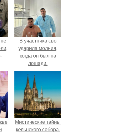
 не
В участника сво
оли,
ударила молния,
-
когда он был на
лошади.
кве
Мистические тайны
и
кельнского собора.