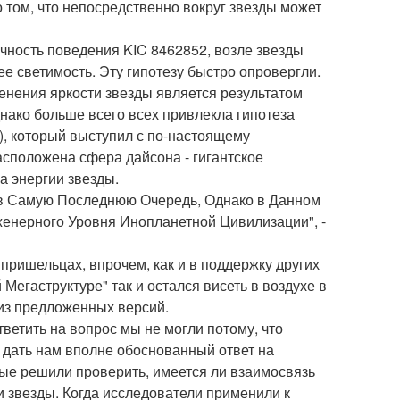
 том, что непосредственно вокруг звезды может
чность поведения KIC 8462852, возле звезды
ее светимость. Эту гипотезу быстро опровергли.
нения яркости звезды является результатом
нако больше всего всех привлекла гипотеза
), который выступил с по-настоящему
сположена сфера дайсона - гигантское
а энергии звезды.
 в Самую Последнюю Очередь, Однако в Данном
женерного Уровня Инопланетной Цивилизации", -
пришельцах, впрочем, как и в поддержку других
Мегаструктуре" так и остался висеть в воздухе в
 из предложенных версий.
ветить на вопрос мы не могли потому, что
 дать нам вполне обоснованный ответ на
ые решили проверить, имеется ли взаимосвязь
 звезды. Когда исследователи применили к